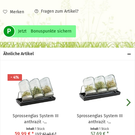
Fragen zum Artikel?
Merken
P
Jetzt
Bonuspunkte sichern
Ähnliche Artikel
- 4%
Sprossenglas System III
Sprossenglas System III
anthrazit -...
anthrazit -...
Inhalt
1 Stück
Inhalt
1 Stück
59,99 € *
57,69 € *
UVP
62,40 € *