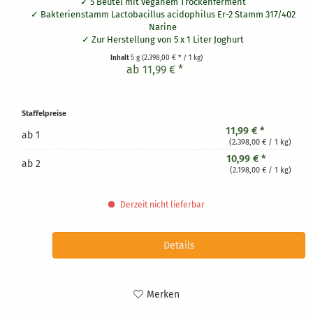
5 Beutel mit veganem Trockenferment
Bakterienstamm Lactobacillus acidophilus Er-2 Stamm 317/402
Narine
Zur Herstellung von 5 x 1 Liter Joghurt
Inhalt
5 g
(2.398,00 € * / 1 kg)
ab 11,99 € *
Staffelpreise
11,99 € *
ab
1
(2.398,00 € / 1 kg)
10,99 € *
ab
2
(2.198,00 € / 1 kg)
Derzeit nicht lieferbar
Details
Merken