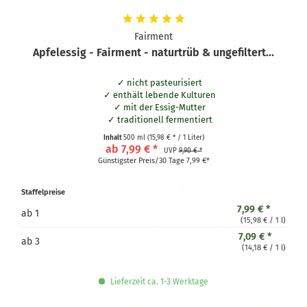
Fairment
Apfelessig - Fairment - naturtrüb & ungefiltert...
nicht pasteurisiert
enthält lebende Kulturen
mit der Essig-Mutter
traditionell fermentiert
naturtrüb & ungefiltert
Inhalt
500 ml
(15,98 € * / 1 Liter)
ungefiltert, uverdünnt und ohne Zusätze
ab 7,99 € *
UVP
9,90 € *
100 % bio
Günstigster Preis/30 Tage 7,99 €*
Staffelpreise
7,99 € *
ab
1
(15,98 € / 1 l)
7,09 € *
ab
3
(14,18 € / 1 l)
Lieferzeit ca. 1-3 Werktage