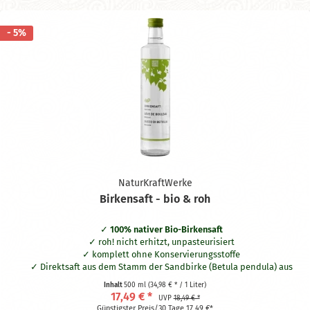
- 5%
NaturKraftWerke
Birkensaft - bio & roh
100% nativer Bio-Birkensaft
roh! nicht erhitzt, unpasteurisiert
komplett ohne Konservierungsstoffe
Direktsaft aus dem Stamm der Sandbirke (Betula pendula) aus
Ost-Finnland
Inhalt
500 ml
(34,98 € * / 1 Liter)
in formschöner Glasflasche
17,49 € *
UVP
18,49 € *
Günstigster Preis/30 Tage 17,49 €*