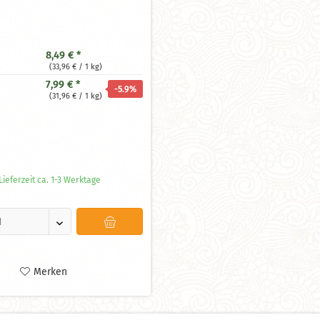
8,49 € *
(33,96 € / 1 kg)
7,99 € *
-5.9
%
(31,96 € / 1 kg)
ieferzeit ca. 1-3 Werktage
Merken