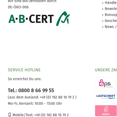
Wir sind bio-zertifiziert durch
Händle
DE-ÖKO-006
Newsle
Bonusp
Gesche
News /
SERVICE HOTLINE
UNSERE ZA
So erreichst Du uns:
Tel.: 0800 8 66 99 55
(aus dem Ausland:
+49 (0) 162 88 16 19 2 )
Mo-Fr, Kernzeit: 10:00 - 15:00 Uhr
Mobile/Text: +49 (0) 162 88 16 19 2