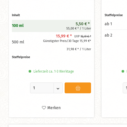
Inhalt
Staffelpreise
5,50 € *
ab
1
100 ml
55,00 € * / 1 Liter
ab
2
15,99 € *
UVP
16,49 € *
Günstigster Preis/30 Tage 15,99 €*
500 ml
31,98 € * / 1 Liter
Staffelpreise
Lieferzeit ca. 1-3 Werktage
L
Merken