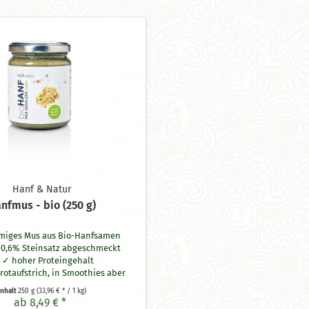
Hanf & Natur
nfmus - bio (250 g)
miges Mus aus Bio-Hanfsamen
 0,6%
Steinsatz
abgeschmeckt
hoher Proteingehalt
Brotaufstrich, in Smoothies aber
ch zum Kochen bzw. Backen
Inhalt
250 g
(33,96 € * / 1 kg)
ab 8,49 € *