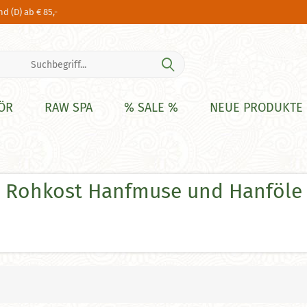
d (D) ab € 85,-
ÖR
RAW SPA
% SALE %
NEUE PRODUKTE
Rohkost Hanfmuse und Hanföle