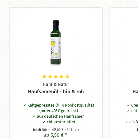
Hanf & Natur
Hanfsamenöl - bio & roh
Ha
Kaltgepresstes Öl in Rohkostqualität
Cre
(unter 40°C gepresst)
mit
aus deutschen Hanfsamen
chloresterinfrei
als 
für die vollwertige kalte Küche
au
Inhalt
100 ml
(55,00 € * / 1 Liter)
unentbehrlich
ab 5,50 € *