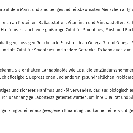
 auf dem Markt und sind bei gesundheitsbewussten Menschen aufgrund 
reich an Proteinen, Ballaststoffen, Vitaminen und Mineralstoffen. E
 Hanfmus ist auch eine großartige Zutat für Smoothies, Müsli und Bac
haltigen, nussigen Geschmack. Es ist reich an Omega-3- und Omega-6-
ate und als Zutat für Smoothies und andere Getränke. Es kann auch z
 bekannt. Sie enthalten Cannabinoide wie CBD, die entzündungshemm
Schlaflosigkeit, Depressionen und anderen gesundheitlichen Probleme
hwertiges und sicheres Hanfmus und -öl verwenden, das aus biologisch
rch unabhängige Labortests getestet wurden, um ihre Qualität und Si
rgänzung zu einer ausgewogenen Ernährung und können eine wichtige 