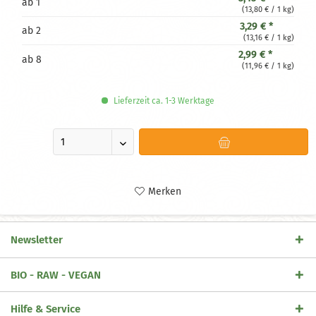
ab
1
(13,80 € / 1 kg)
3,29 € *
ab
2
(13,16 € / 1 kg)
2,99 € *
ab
8
(11,96 € / 1 kg)
Lieferzeit ca. 1-3 Werktage
Merken
Newsletter
BIO - RAW - VEGAN
Hilfe & Service