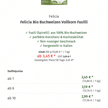
Felicia
Felicia Bio Buchweizen Vollkorn Fusilli
Fusili (Spirelli) aus 100% Bio-Buchweizen
perfekte Konsitenz & Kochstabilität
fein-nussiger Geschmack
hergestellt in Italien
zertifiziert glutenfrei
Inhalt
250 g
(13,80 € * / 1 kg)
ab 3,45 € *
UVP
3,69 € *
Günstigster Preis/30 Tage 3,45 €*
Staffelpreise
3,45 € *
ab
1
(13,80 € / 1 kg)
3,19 € *
ab
6
(12,76 € / 1 kg)
2,99 € *
ab
10
(11,96 € / 1 kg)