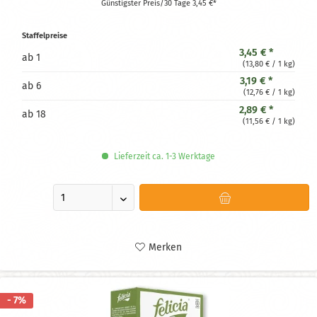
Günstigster Preis/30 Tage 3,45 €*
Staffelpreise
3,45 € *
ab
1
(13,80 € / 1 kg)
3,19 € *
ab
6
(12,76 € / 1 kg)
2,89 € *
ab
18
(11,56 € / 1 kg)
Lieferzeit ca. 1-3 Werktage
Merken
- 7%