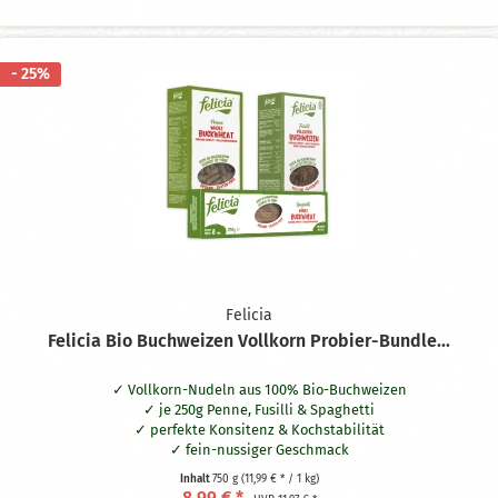
- 25%
Felicia
Felicia Bio Buchweizen Vollkorn Probier-Bundle...
Vollkorn-Nudeln aus 100% Bio-Buchweizen
je 250g Penne, Fusilli & Spaghetti
perfekte Konsitenz & Kochstabilität
fein-nussiger Geschmack
hergestellt in Italien
Inhalt
750 g
(11,99 € * / 1 kg)
zertifiziert glutenfrei
8,99 € *