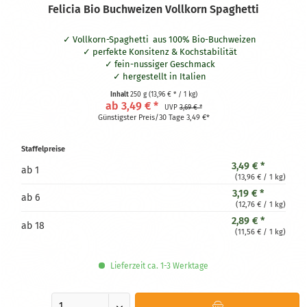
Felicia Bio Buchweizen Vollkorn Spaghetti
Vollkorn-Spaghetti aus 100% Bio-Buchweizen
perfekte Konsitenz & Kochstabilität
fein-nussiger Geschmack
hergestellt in Italien
zertifiziert glutenfrei
Inhalt
250 g
(13,96 € * / 1 kg)
ab 3,49 € *
UVP
3,69 € *
Günstigster Preis/30 Tage 3,49 €*
Staffelpreise
3,49 € *
ab
1
(13,96 € / 1 kg)
3,19 € *
ab
6
(12,76 € / 1 kg)
2,89 € *
ab
18
(11,56 € / 1 kg)
Lieferzeit ca. 1-3 Werktage