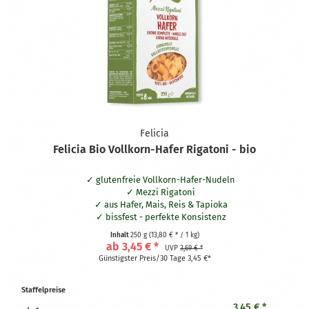
Felicia
Felicia Bio Vollkorn-Hafer Rigatoni - bio
glutenfreie Vollkorn-Hafer-Nudeln
Mezzi Rigatoni
aus Hafer, Mais, Reis & Tapioka
bissfest - perfekte Konsistenz
reich an Eisen und Ballaststoffen
Inhalt
250 g
(13,80 € * / 1 kg)
ab 3,45 € *
UVP
3,69 € *
Günstigster Preis/30 Tage 3,45 €*
Staffelpreise
3,45 € *