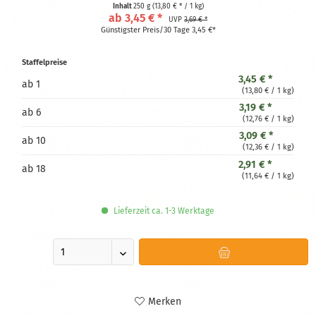
reich an Eisen und Ballaststoffen
Inhalt
250 g
(13,80 € * / 1 kg)
ab 3,45 € *
UVP
3,69 € *
Günstigster Preis/30 Tage 3,45 €*
Staffelpreise
3,45 € *
ab
1
(13,80 € / 1 kg)
3,19 € *
ab
6
(12,76 € / 1 kg)
3,09 € *
ab
10
(12,36 € / 1 kg)
2,91 € *
ab
18
(11,64 € / 1 kg)
Lieferzeit ca. 1-3 Werktage
Merken