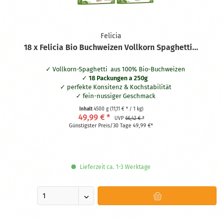
Felicia
18 x Felicia Bio Buchweizen Vollkorn Spaghetti...
Vollkorn-Spaghetti aus 100% Bio-Buchweizen
18 Packungen a 250g
perfekte Konsitenz & Kochstabilität
fein-nussiger Geschmack
hergestellt in Italien
Inhalt
4500 g
(11,11 € * / 1 kg)
zertifiziert glutenfrei
49,99 € *
UVP
66,42 € *
Günstigster Preis/30 Tage 49,99 €*
Lieferzeit ca. 1-3 Werktage