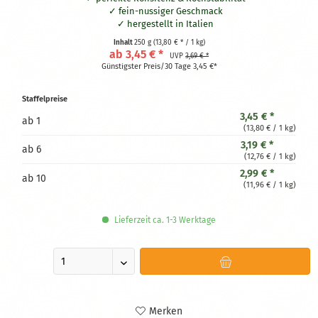
fein-nussiger Geschmack
hergestellt in Italien
zertifiziert glutenfrei
Inhalt
250 g
(13,80 € * / 1 kg)
ab 3,45 € *
UVP
3,69 € *
Günstigster Preis/30 Tage 3,45 €*
Staffelpreise
3,45 € *
ab
1
(13,80 € / 1 kg)
3,19 € *
ab
6
(12,76 € / 1 kg)
2,99 € *
ab
10
(11,96 € / 1 kg)
Lieferzeit ca. 1-3 Werktage
Merken