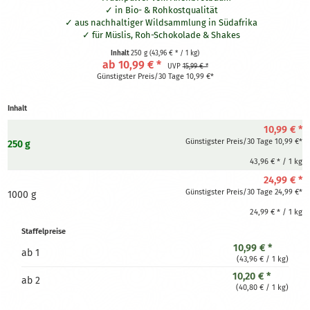
in Bio- & Rohkostqualität
aus nachhaltiger Wildsammlung in Südafrika
für Müslis, Roh-Schokolade & Shakes
fein vermahlen und gut löslich
Inhalt
250 g
(43,96 € * / 1 kg)
fruchtig-säuerlicher Geschmack
ab 10,99 € *
UVP
15,99 € *
Günstigster Preis/30 Tage 10,99 €*
Inhalt
10,99 € *
Günstigster Preis/30 Tage 10,99 €*
250 g
43,96 € * / 1 kg
24,99 € *
Günstigster Preis/30 Tage 24,99 €*
1000 g
24,99 € * / 1 kg
Staffelpreise
10,99 € *
ab
1
(43,96 € / 1 kg)
10,20 € *
ab
2
(40,80 € / 1 kg)