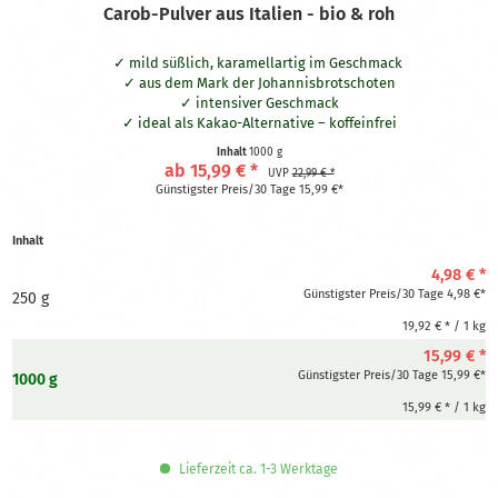
Carob-Pulver aus Italien - bio & roh
mild süßlich, karamellartig im Geschmack
aus dem Mark der Johannisbrotschoten
intensiver Geschmack
ideal als Kakao-Alternative – koffeinfrei
Bio- & Rohkostqualität aus Italien
Inhalt
1000 g
ab 15,99 € *
UVP
22,99 € *
Günstigster Preis/30 Tage 15,99 €*
Inhalt
4,98 € *
Günstigster Preis/30 Tage 4,98 €*
250 g
19,92 € * / 1 kg
15,99 € *
Günstigster Preis/30 Tage 15,99 €*
1000 g
15,99 € * / 1 kg
Lieferzeit ca. 1-3 Werktage