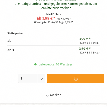
mit abgerundeten und geglätteten Kanten gestaltet, um
Schnitte zu vermeiden
weitaus effektiver und hygienischer als Kunststoffschaber
Inhalt
1 Stück
ab 3,99 € *
UVP
5,39 € *
Günstigster Preis/30 Tage 3,99 €*
Staffelpreise
3,99 € *
ab
1
(3,99 € / 1 Stck.)
3,69 € *
ab
3
(3,69 € / 1 Stck.)
Lieferzeit ca. 1-3 Werktage
Merken