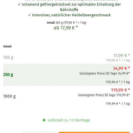
schonend gefriergetrocknet zur optimalen Erhaltung der
Nährstoffe
Intensiver, natürlicher Heidelbeergeschmack
feinst vermahlen
Inhalt
100 g
(179,90 € * / 1 kg)
Vielseitig verwendbar: für Smoothies, Müsli, Joghurt,
ab 17,99 € *
Backwaren & mehr
aus kontrolliert biologischer WIldsammlung
ohne Zusatzstoffe
Inhalt
17,99 € *
100 g
179,90 € * / 1 kg
34,99 € *
Günstigster Preis/30 Tage 34,99 €*
250 g
139,96 € * / 1 kg
119,99 € *
Günstigster Preis/30 Tage 119,99 €*
1000 g
119,99 € * / 1 kg
Lieferzeit ca. 1-3 Werktage