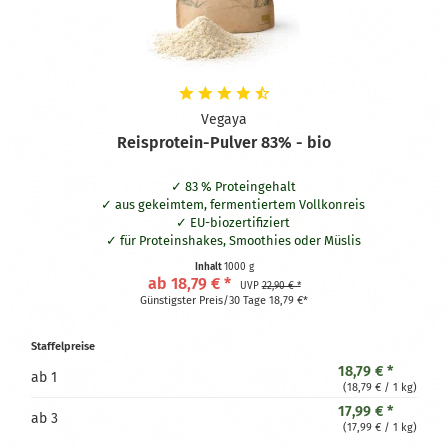
Vegaya
Reisprotein-Pulver 83% - bio
83 % Proteingehalt
aus gekeimtem, fermentiertem Vollkonreis
EU-biozertifiziert
für Proteinshakes, Smoothies oder Müslis
Inhalt
1000 g
ab 18,79 € *
UVP
22,90 € *
Günstigster Preis/30 Tage 18,79 €*
Staffelpreise
18,79 € *
ab
1
(18,79 € / 1 kg)
17,99 € *
ab
3
(17,99 € / 1 kg)