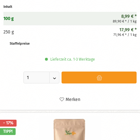
Inhalt
8,99 € *
100 g
89,90 € * / 1 kg
17,99 € *
250 g
71,96 € * / 1 kg
Staffelpreise
Lieferzeit ca. 1-3 Werktage
Merken
- 17%
TIPP!