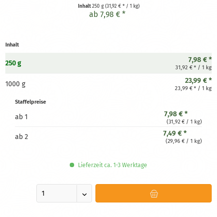
aus Indien - laborgeprüft in D
Inhalt
250 g
(31,92 € * / 1 kg)
ab 7,98 € *
Inhalt
7,98 € *
250 g
31,92 € * / 1 kg
23,99 € *
1000 g
23,99 € * / 1 kg
Staffelpreise
7,98 € *
ab
1
(31,92 € / 1 kg)
7,49 € *
ab
2
(29,96 € / 1 kg)
Lieferzeit ca. 1-3 Werktage