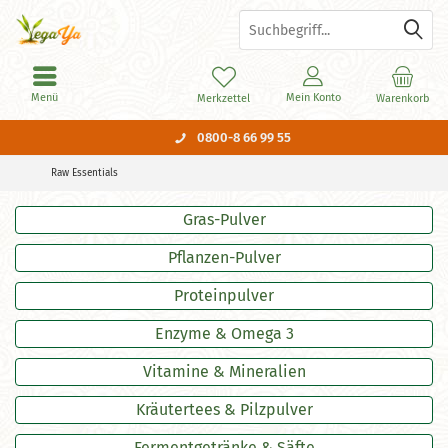
Menü
Mein Konto
Merkzettel
Warenkorb
0800-8 66 99 55
Raw Essentials
Gras-Pulver
Pflanzen-Pulver
Proteinpulver
Enzyme & Omega 3
Vitamine & Mineralien
Kräutertees & Pilzpulver
Fermentgetränke & Säfte