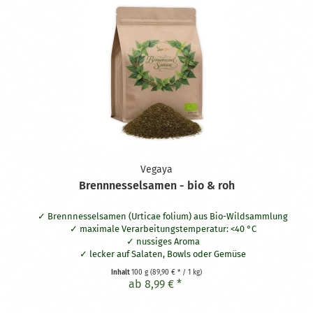
Vegaya
Brennnesselsamen - bio & roh
Brennnesselsamen (
Urticae folium)
aus Bio-Wildsammlung
maximale Verarbeitungstemperatur: <40 °C
nussiges Aroma
lecker auf Salaten, Bowls oder Gemüse
als Zugabe in Smoothies
Inhalt
100 g
(89,90 € * / 1 kg)
Als Zutat iBrot oder Crackern
ab 8,99 € *