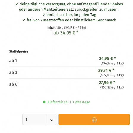
deine tägliche Versorgung, ohne auf magenfüllende Shakes
oder anderen Mahlzeitenersatz zurückgreifen zu müssen.
einfach, sicher, für jeden Tag
frei von Zusatzstoffen oder künstlichem Geschmack
aus Fermentation gewonnen
Inhalt
180 g
(194,17 € * / 1 kg)
vegan und in Deutschland hergestellt
ab 34,95 € *
Staffelpreise
34,95 € *
ab
1
(194,17 € / 1 kg)
29,71 € *
ab
3
(165,06 € / 1 kg)
27,96 € *
ab
6
(155,33 € / 1 kg)
Lieferzeit ca. 1-3 Werktage