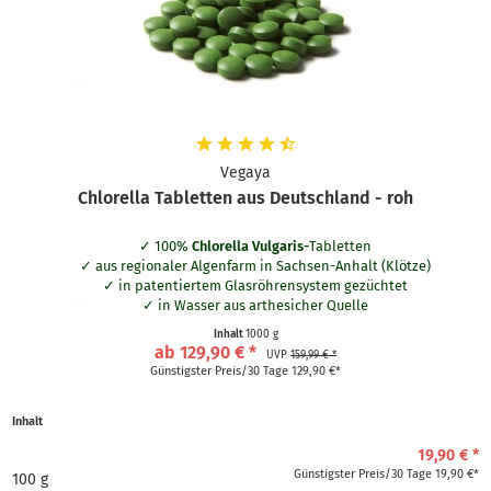
Vegaya
Chlorella Tabletten aus Deutschland - roh
100%
Chlorella Vulgaris-
Tabletten
aus regionaler Algenfarm in Sachsen-Anhalt (Klötze)
in patentiertem Glasröhrensystem gezüchtet
in Wasser aus arthesicher Quelle
ca. 3.334 Tabletten a 0,3g
Inhalt
1000 g
in Rohkostqualität
ab 129,90 € *
UVP
159,99 € *
Günstigster Preis/30 Tage 129,90 €*
Inhalt
19,90 € *
Günstigster Preis/30 Tage 19,90 €*
100 g