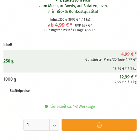
balalststoffreich
im Müsli, in Bowls, auf Salaten, uvm.
in Bio- & Rohkostqualität
Inhalt
250 g
(19,96 € * / 1 kg)
ab 4,99 € *
UVP
6,39 € *
Günstigster Preis/30 Tage 4,99 €*
Inhalt
4,99 € *
Günstigster Preis/30 Tage 4,99 €*
250 g
19,96 € * / 1 kg
12,99 € *
1000 g
12,99 € * / 1 kg
Staffelpreise
Lieferzeit ca. 1-3 Werktage