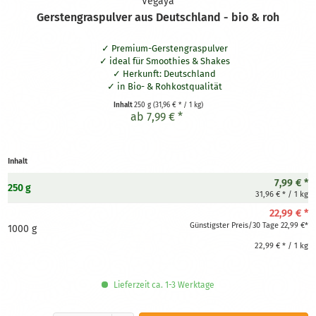
Vegaya
Gerstengraspulver aus Deutschland - bio & roh
Premium-Gerstengraspulver
ideal für Smoothies & Shakes
Herkunft: Deutschland
in Bio- & Rohkostqualität
Inhalt
250 g
(31,96 € * / 1 kg)
ab 7,99 € *
Inhalt
7,99 € *
250 g
31,96 € * / 1 kg
22,99 € *
Günstigster Preis/30 Tage 22,99 €*
1000 g
22,99 € * / 1 kg
Lieferzeit ca. 1-3 Werktage