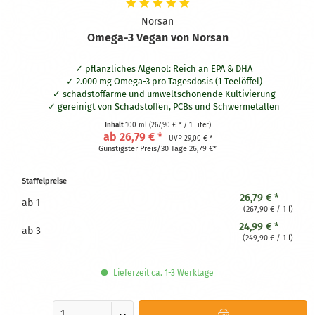
Norsan
Omega-3 Vegan von Norsan
pflanzliches Algenöl: Reich an EPA & DHA
2.000 mg Omega-3 pro Tagesdosis (1 Teelöffel)
schadstoffarme und umweltschonende Kultivierung
gereinigt von Schadstoffen, PCBs und Schwermetallen
biologisches Olivenöl als Antioxidans 800 IE Vitamin D3
Inhalt
100 ml
(267,90 € * / 1 Liter)
(vegan)
ab 26,79 € *
UVP
29,00 € *
angenehmer Zitronengeschmack
Günstigster Preis/30 Tage 26,79 €*
Mehr Infos bekommst Du beim
Hersteller:
https://www.norsan.de/shop/omega-3-vegan/
Staffelpreise
26,79 € *
ab
1
(267,90 € / 1 l)
24,99 € *
ab
3
(249,90 € / 1 l)
Lieferzeit ca. 1-3 Werktage