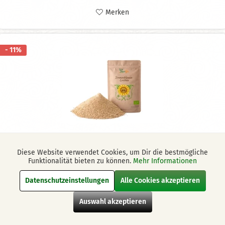
Merken
- 11%
Diese Website verwendet Cookies, um Dir die bestmögliche
Aktiv
Funktionale
Vegaya
Funktionalität bieten zu können.
Mehr Informationen
Sonnenblumen Lecithin - bio
Datenschutzeinstellungen
Alle Cookies akzeptieren
Aktiv
Marketing
pflanzliches Lecithinpulver aus Bio-Sonnenblumenkernen
Auswahl akzeptieren
natürlicher Emulgator für Smoothies, Saucen und Backwaren
neutral im Geschmack und fein löslich
Aktiv
Tracking
frei von Soja, Gentechnik und Zusatzstoffen