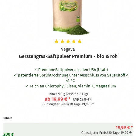
Vegaya
Gerstengras-Saftpulver Premium - bio & roh
Premium-Saftpulver aus den USA (Utah)
patentierte Sprühtrocknung unter Ausschluss von Sauerstoff <
41
°C
reich an Chlorophyl, Eisen, Viamin K, Magnesium
sehr gut löslich und angenehmer Geschmack
Inhalt
200 g
(99,95 € * / 1 kg)
sehr leicht verdaulich mit guter Erreichbarkeit der Nährstoffe
ab 19,99 € *
UVP
23,99 € *
für den Körper
Günstigster Preis/30 Tage 19,99 €*
bis zu 33 Kg frisch geerntetes Gerstengras werden für 1 Kg
benötigt
Inhalt
produziert von Liquadry:
https://www.liquadry.com/
19,99 € *
Günstigster Preis/30 Tage 19,99 €*
200 g