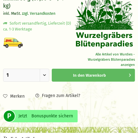
kg)
inkl. MwSt.
zzgl. Versandkosten
Sofort versandfertig, Lieferzeit (D)
ca. 1-3 Werktage
Alle Artikel von Wurdies -
Wurzelgräbers Blütenparadies
anzeigen
In den
Warenkorb
Fragen zum Artikel?
Merken
P
Jetzt
Bonuspunkte sichern