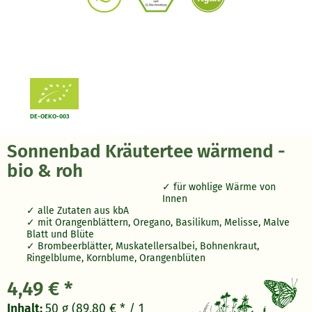
DE-OEKO-003
Sonnenbad Kräutertee wärmend -
bio & roh
für wohlige Wärme von
Innen
alle Zutaten aus kbA
mit Orangenblättern, Oregano, Basilikum, Melisse, Malve
Blatt und Blüte
Brombeerblätter, Muskatellersalbei, Bohnenkraut,
Ringelblume, Kornblume, Orangenblüten
4,49 € *
Inhalt:
50 g (89,80 € * / 1