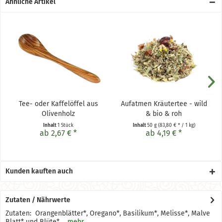
Ähnliche Artikel
Tee- oder Kaffelöffel aus
Aufatmen Kräutertee - wild
Olivenholz
& bio & roh
Inhalt
1 Stück
Inhalt
50 g
(83,80 € * / 1 kg)
ab 2,67 € *
ab 4,19 € *
Kunden kauften auch
Zutaten / Nährwerte
Zutaten: Orangenblätter*, Oregano*, Basilikum*, Melisse*, Malve
Blatt* und Blüte*,...
mehr