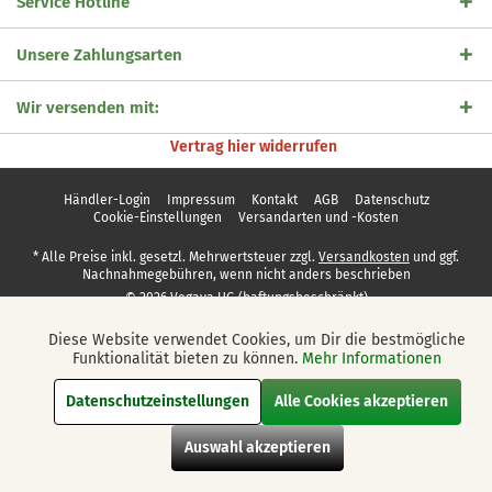
Service Hotline
Unsere Zahlungsarten
Wir versenden mit:
Vertrag hier widerrufen
Händler-Login
Impressum
Kontakt
AGB
Datenschutz
Cookie-Einstellungen
Versandarten und -Kosten
* Alle Preise inkl. gesetzl. Mehrwertsteuer zzgl.
Versandkosten
und ggf.
Nachnahmegebühren, wenn nicht anders beschrieben
© 2026 Vegaya UG (haftungsbeschränkt)
Diese Website verwendet Cookies, um Dir die bestmögliche
Aktiv
Funktionale
Funktionalität bieten zu können.
Mehr Informationen
Datenschutzeinstellungen
Alle Cookies akzeptieren
Aktiv
Marketing
Auswahl akzeptieren
Aktiv
Tracking