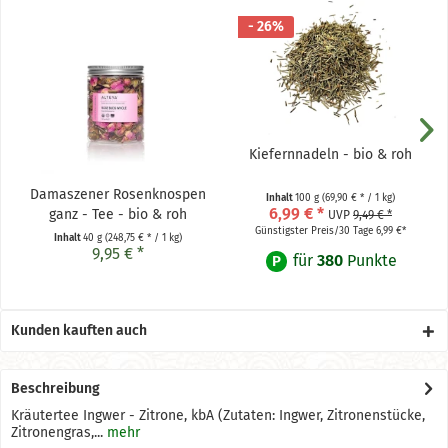
- 26%
Kiefernnadeln - bio & roh
Damaszener Rosenknospen
Inhalt
100 g
(69,90 € * / 1 kg)
6,99 € *
ganz - Tee - bio & roh
UVP
9,49 € *
Günstigster Preis/30 Tage 6,99 €*
Inhalt
40 g
(248,75 € * / 1 kg)
9,95 € *
für
380
Punkte
P
Kunden kauften auch
Beschreibung
Kräutertee Ingwer - Zitrone, kbA (Zutaten: Ingwer, Zitronenstücke,
Zitronengras,...
mehr