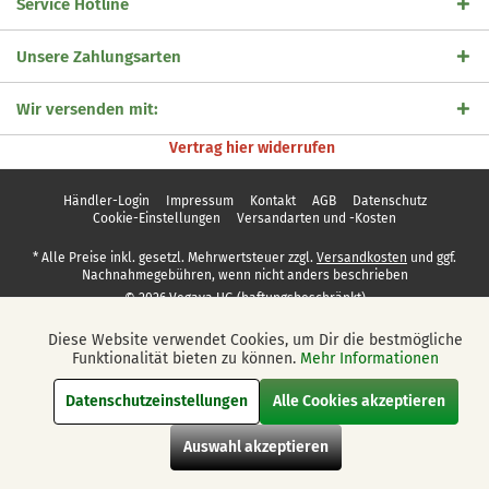
Service Hotline
Unsere Zahlungsarten
Wir versenden mit:
Vertrag hier widerrufen
Händler-Login
Impressum
Kontakt
AGB
Datenschutz
Cookie-Einstellungen
Versandarten und -Kosten
* Alle Preise inkl. gesetzl. Mehrwertsteuer zzgl.
Versandkosten
und ggf.
Nachnahmegebühren, wenn nicht anders beschrieben
© 2026 Vegaya UG (haftungsbeschränkt)
Diese Website verwendet Cookies, um Dir die bestmögliche
Aktiv
Funktionale
Funktionalität bieten zu können.
Mehr Informationen
Datenschutzeinstellungen
Alle Cookies akzeptieren
Aktiv
Marketing
Auswahl akzeptieren
Aktiv
Tracking