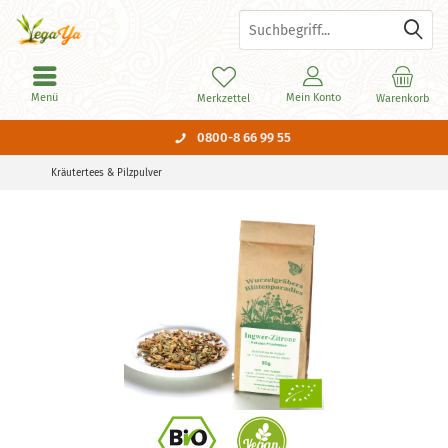
Menü
Mein Konto
Merkzettel
Warenkorb
0800-8 66 99 55
Kräutertees & Pilzpulver