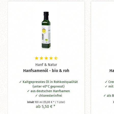
Hanf & Natur
Hanfsamenöl - bio & roh
Ha
Kaltgepresstes Öl in Rohkostqualität
Cre
(unter 40°C gepresst)
mit
aus deutschen Hanfsamen
chloresterinfrei
als 
für die vollwertige kalte Küche
au
Inhalt
100 ml
(55,00 € * / 1 Liter)
unentbehrlich
ab 5,50 € *