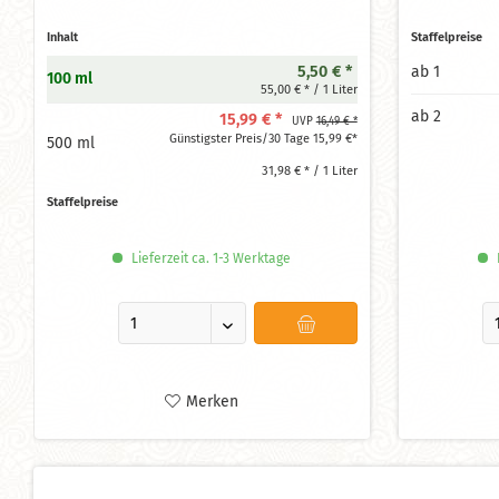
Inhalt
Staffelpreise
5,50 € *
ab
1
100 ml
55,00 € * / 1 Liter
ab
2
15,99 € *
UVP
16,49 € *
Günstigster Preis/30 Tage 15,99 €*
500 ml
31,98 € * / 1 Liter
Staffelpreise
Lieferzeit ca. 1-3 Werktage
L
Merken