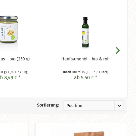
s - bio (250 g)
Hanfsamenöl - bio & roh
50 g
(33,96 € * / 1 kg)
Inhalt
100 ml
(55,00 € * / 1 Liter)
b 8,49 € *
ab 5,50 € *
Sortierung: