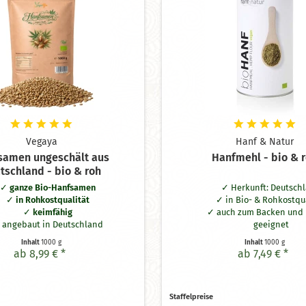
Vegaya
Hanf & Natur
samen ungeschält aus
Hanfmehl - bio & 
tschland - bio & roh
ganze Bio-Hanfsamen
Herkunft: Deutsch
in Rohkostqualität
in Bio- & Rohkostqu
keimfähig
auch zum Backen und
angebaut in Deutschland
geeignet
Inhalt
1000 g
Inhalt
1000 g
ab 8,99 € *
ab 7,49 € *
Staffelpreise