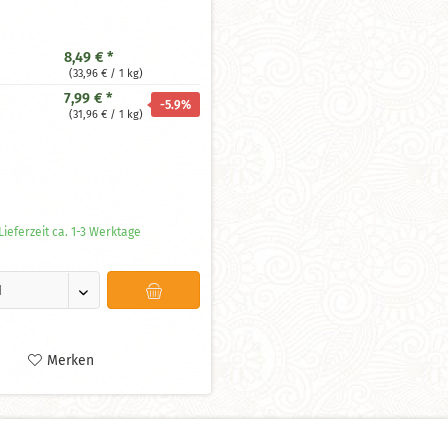
8,49 € *
(33,96 € / 1 kg)
7,99 € *
-5.9
%
(31,96 € / 1 kg)
ieferzeit ca. 1-3 Werktage
Merken