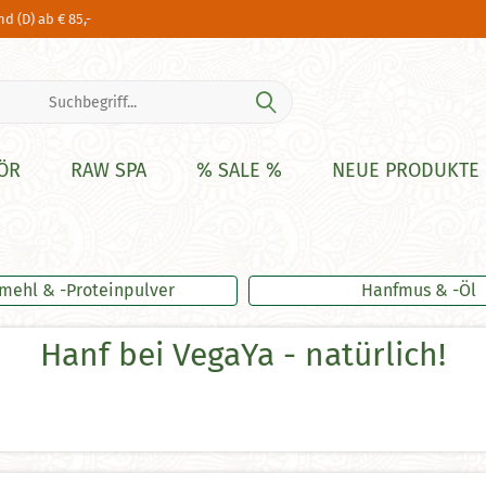
d (D) ab € 85,-
ÖR
RAW SPA
% SALE %
NEUE PRODUKTE
mehl & -Proteinpulver
Hanfmus & -Öl
Hanf bei VegaYa - natürlich!