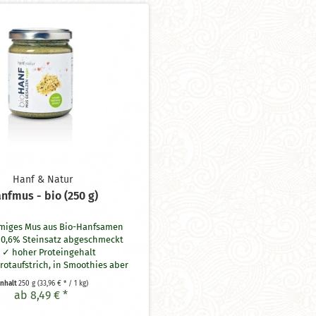
Hanf & Natur
nfmus - bio (250 g)
miges Mus aus Bio-Hanfsamen
 0,6%
Steinsatz
abgeschmeckt
hoher Proteingehalt
Brotaufstrich, in Smoothies aber
ch zum Kochen bzw. Backen
Inhalt
250 g
(33,96 € * / 1 kg)
ab 8,49 € *