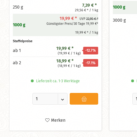
7,39 € *
250 g
1000 g
29,56 € * / 1 kg
19,99 € *
UVP
22,90 € *
3000 g
Günstigster Preis/30 Tage 19,99 €*
1000 g
19,99 € * / 1 kg
Staffelpreise
19,99 € *
ab
1
-12.7
%
(19,99 € / 1 kg)
18,99 € *
ab
2
-17.1
%
(18,99 € / 1 kg)
Lieferzeit ca. 1-3 Werktage
L
Merken