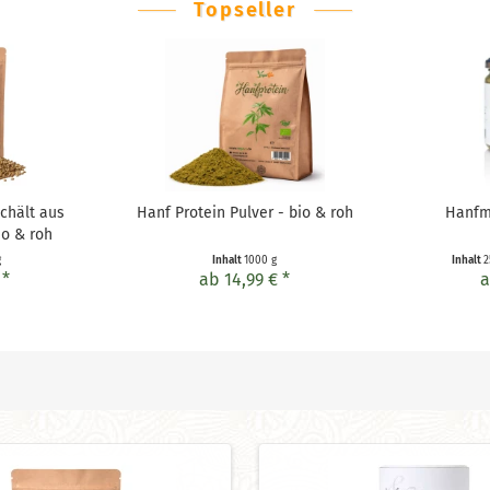
Topseller
chält aus
Hanf Protein Pulver - bio & roh
Hanfmu
io & roh
g
Inhalt
1000 g
Inhalt
2
 *
ab 14,99 € *
a