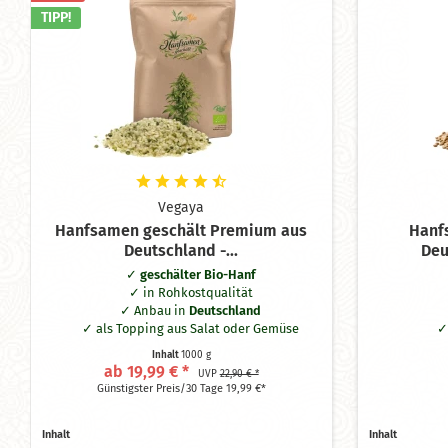
TIPP!
Vegaya
Hanfsamen geschält Premium aus
Hanf
Deutschland -...
Deu
geschälter Bio-Hanf
in Rohkostqualität
Anbau in
Deutschland
als Topping aus Salat oder Gemüse
pflanzliche Proteinquelle
Inhalt
1000 g
perfekt zur Herstellung eines
ab 19,99 € *
UVP
22,90 € *
Hanfdrinks
Günstigster Preis/30 Tage 19,99 €*
Inhalt
Inhalt