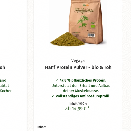
Vegaya
roh
Hanf Protein Pulver - bio & roh
land
47,8 % pflanzliches Protein:
alität
Unterstützt den Erhalt und Aufbau
 Kochen
deiner Muskelmasse.
vollständiges Aminosäureprofil:
Liefert dir alle acht essenziellen
Inhalt
1000 g
Aminosäuren.
ab 14,99 € *
EU-Bio-Qualität:
100 % rein aus
kontrolliert ökologischem Anbau in
Europa.
Inhalt
schonende Rohkost:
Werterhalt der