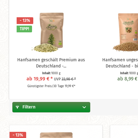
- 13%
TIPP!
Hanfsamen geschält Premium aus
Hanfsamen unges
Deutschland -...
Deutschland - b
Inhalt
1000 g
Inhalt
1000 
ab 19,99 € *
ab 8,99 €
UVP
22,90 € *
Günstigster Preis/30 Tage 19,99 €*
Filtern
- 13%