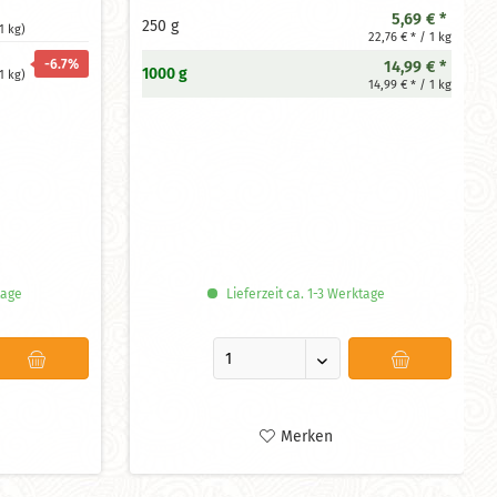
Inhaltsstoffe durch niedrige
5,69 € *
250 g
Verarbeitungstemperaturen.
1 kg)
22,76 € * / 1 kg
vielseitiger Allrounder:
Ideal für
-6.7
%
14,99 € *
deine Smoothies, Bowls oder als
1000 g
1 kg)
14,99 € * / 1 kg
proteinreiche Backzutat.
tage
Lieferzeit ca. 1-3 Werktage
Merken