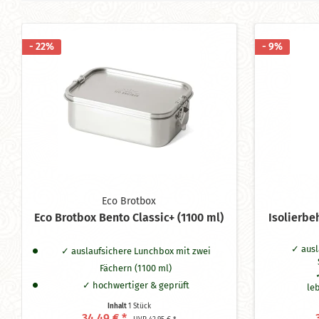
- 22%
- 9%
Eco Brotbox
Eco Brotbox Bento Classic+ (1100 ml)
Isolierbe
ausl
auslaufsichere Lunchbox mit zwei
Fächern (1100 ml)
hochwertiger & geprüft
le
lebensmittelechter Edelstahl
Inhalt
1 Stück
hä
34,49 € *