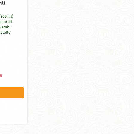
ml)
(200 ml)
geprüft
lstahl
stoffe
ignet
cm
ar