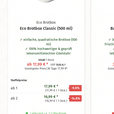
Eco Brotbox
Eco Brotbox Classic (500 ml)
B
einfache, quadratische Brotbox (500
3
ml)
Frisch
100% hochwertiger & geprüft
lebensmittelechter Edelstahl
le
ohne Plastik & Schadstoffe
ausl
Inhalt
1 Stück
spülmaschinengeeignet
ab 17,99 € *
UVP
19,95 € *
Maße: 13 x 13 x 5 cm
Günstigster Preis/30 Tage 17,99 €*
Güns
Staffelpreise
17,99 € *
ab
1
-9.8
%
(17,99 € / 1 Stck.)
16,99 € *
ab
2
-14.8
%
(16,99 € / 1 Stck.)
Lieferzeit ca. 1-3 Werktage