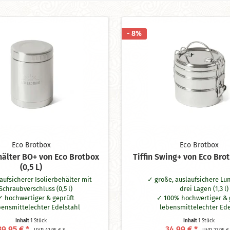
- 8%
Eco Brotbox
Eco Brotbox
hälter BO+ von Eco Brotbox
Tiffin Swing+ von Eco Brotb
(0,5 L)
aufsicherer Isolierbehälter mit
große, auslaufsichere Lu
Schraubverschluss (0,5 l)
drei Lagen (1,3 l)
hochwertiger & geprüft
100% hochwertiger & 
bensmittelechter Edelstahl
lebensmittelechter Ede
ohne Schadstoffe wie BPA
ohne Plastik & Schad
Inhalt
1 Stück
Inhalt
1 Stück
lt bis zu 8 Stunden warm/kalt
auslaufsicher in den unt
39,95 € *
34,99 € *