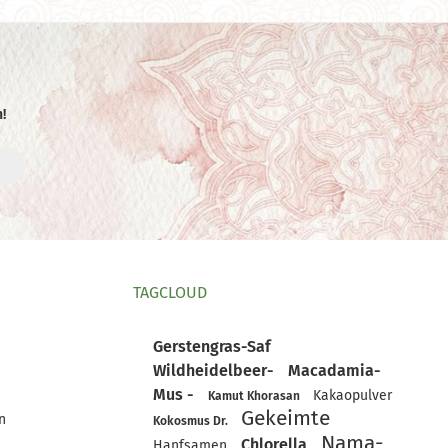
!
TAGCLOUD
Gerstengras-Saf
Wildheidelbeer-
Macadamia-
Mus -
Kakaopulver
Kamut Khorasan
Gekeimte
n
Kokosmus Dr.
Nama-
Chlorella
Hanfsamen