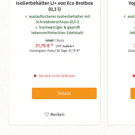
Isolierbehälter LI+ von Eco Brotbox
Yo
(0,3 l)
auslaufsicherer Isolierbehälter mit
aus
Schraubverschluss (0,5 l)
hochwertiger & geprüft
lebensmittelechter Edelstahl
le
ohne Schadstoffe wie BPA
aus
Inhalt
1 Stück
hält bis zu 8 Stunden warm/kalt
31,79 € *
UVP
34,95 € *
auslaufsicher durch unbedenklichen
Günstigster Preis/30 Tage 31,79 €*
Güns
Silikonring
spülmaschinengeeignet
Maße: H = 14 cm, Ø = 9
Derzeit nicht lieferbar
Details
Merken