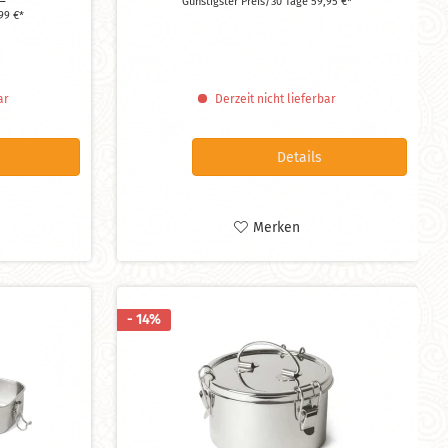
 *
Günstigster Preis/30 Tage 59,95 €*
liche
aus Edelstahl
99 €*
spülmaschinengeeignet
ignet
Maße: 28 x 9 x 14,5 cm (mit
= 13
eingesetzten Förmchen)
ar
Derzeit nicht lieferbar
Details
Merken
- 14%