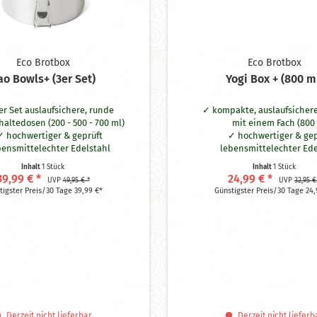
Eco Brotbox
Eco Brotbox
ao Bowls+ (3er Set)
Yogi Box + (800 m
er Set auslaufsichere, runde
kompakte, auslaufsicher
haltedosen (200 - 500 - 700 ml)
mit einem Fach (800
hochwertiger & geprüft
hochwertiger & gep
bensmittelechter Edelstahl
lebensmittelechter Ede
aufsicher durch unbedenkliche
ohne Schadstoffe wi
Inhalt
1 Stück
Inhalt
1 Stück
Silikonringe
auslaufsicher durch unb
39,99 € *
24,99 € *
UVP
49,95 € *
UVP
32,95 €
BPA-frei
Silikonring
tigster Preis/30 Tage 39,99 €*
Günstigster Preis/30 Tage 24,
spülmaschinengeeignet
spülmaschinengee
Maße: Ø = 8-12 cm, H = 5-7 cm
Maße: 16 x 12 x 6
Derzeit nicht lieferbar
Derzeit nicht lieferb