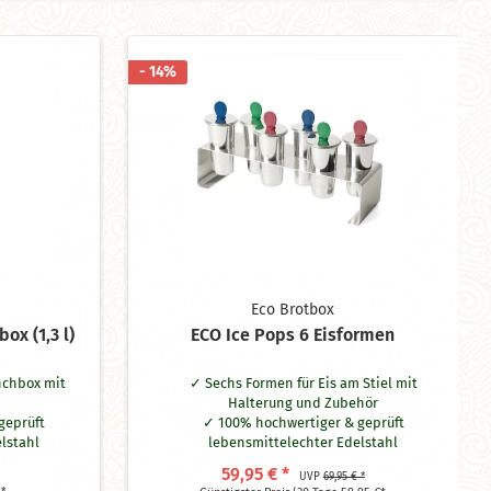
- 14%
Eco Brotbox
ox (1,3 l)
ECO Ice Pops 6 Eisformen
nchbox mit
Sechs Formen für Eis am Stiel mit
Halterung und Zubehör
geprüft
100% hochwertiger & geprüft
lstahl
lebensmittelechter Edelstahl
stoffe
ohne Plastik & Schadstoffe
59,95 € *
UVP
69,95 € *
eren beiden
mit wiederverwendbaren Stäbchen