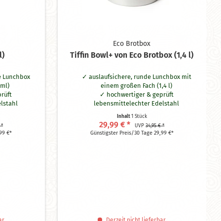
Eco Brotbox
l)
Tiffin Bowl+ von Eco Brotbox (1,4 l)
e Lunchbox
auslaufsichere, runde Lunchbox mit
 ml)
einem großen Fach (1,4 l)
rüft
hochwertiger & geprüft
lstahl
lebensmittelechter Edelstahl
e BPA
ohne Schadstoffe wie BPA
Inhalt
1 Stück
edenklichen
auslaufsicher durch unbedenklichen
29,99 € *
 *
UVP
34,95 € *
Silikonring
99 €*
Günstigster Preis/30 Tage 29,99 €*
ignet
spülmaschinengeeignet
 cm
Maße: H = 10 cm, Ø = 16 cm
ar
Derzeit nicht lieferbar