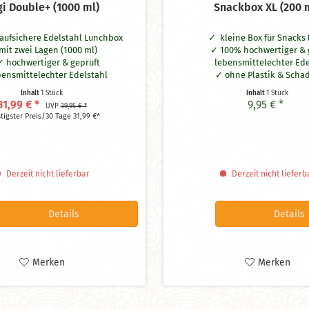
gi Double+ (1000 ml)
Snackbox XL (200 
laufsichere Edelstahl Lunchbox
kleine Box für Snacks 
mit zwei Lagen (1000 ml)
100% hochwertiger & 
hochwertiger & geprüft
lebensmittelechter Ede
bensmittelechter Edelstahl
ohne Plastik & Schad
laufsicher in der oberen Lage
spülmaschinengee
Inhalt
1 Stück
Inhalt
1 Stück
frei von BPA
Maße: 12 x 6 x 4 
31,99 € *
9,95 € *
UVP
39,95 € *
spülmaschinengeeignet
tigster Preis/30 Tage 31,99 €*
Maße: 17 x 12 x 9 cm
Derzeit nicht lieferbar
Derzeit nicht lieferb
Details
Details
Merken
Merken