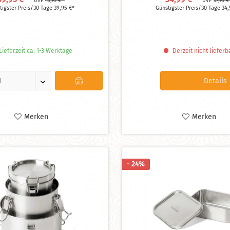
UVP
43,95 € *
UVP
37,95 €
aufsicher durch unbedenklichen
Lagen durch unbedenk
tigster Preis/30 Tage 39,95 €*
Günstigster Preis/30 Tage 34,
Silikonring
Silikonringe
spülmaschinengeeignet
spülmaschinengee
Maße: H = 14 cm, Ø = 9
Maße: H = 12 cm, Ø 
ieferzeit ca. 1-3 Werktage
Derzeit nicht lieferb
Details
Merken
Merken
- 24%