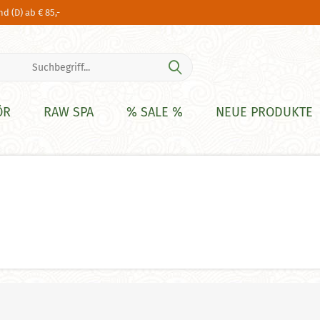
d (D) ab € 85,-
ÖR
RAW SPA
% SALE %
NEUE PRODUKTE