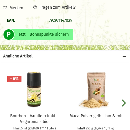
Fragen zum Artikel?
Merken
EAN:
792971147029
P
Jetzt
Bonuspunkte sichern
Ähnliche Artikel
- 6%
Bourbon - Vanilleextrakt -
Maca Pulver gelb - bio & roh
Vegaroma - bio
Inhalt
5 ml
(3.158,00 € * / 1 Liter)
Inhalt
250 g
(27,96 € * / 1 kg)