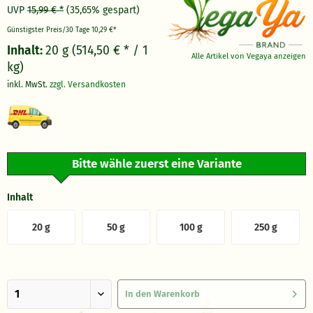
UVP
15,99 € *
(35,65% gespart)
Günstigster Preis/30 Tage
10,29 €*
Inhalt:
20 g (514,50 € * / 1
Alle Artikel von Vegaya anzeigen
kg)
inkl. MwSt.
zzgl. Versandkosten
Bitte wähle zuerst eine Variante
Inhalt
20 g
50 g
100 g
250 g
In den
Warenkorb