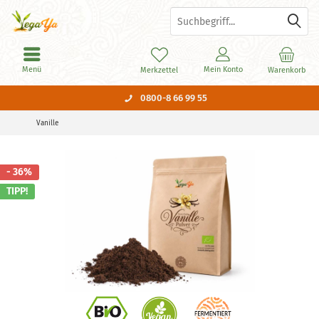
Menü
Mein Konto
Merkzettel
Warenkorb
0800-8 66 99 55
Vanille
- 36%
TIPP!