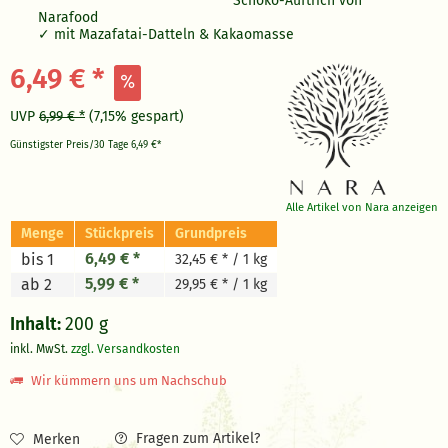
Schoko-Auftrich von
Narafood
mit Mazafatai-Datteln & Kakaomasse
6,49 € *
UVP
6,99 € *
(7,15% gespart)
Günstigster Preis/30 Tage
6,49 €*
Alle Artikel von Nara anzeigen
Menge
Stückpreis
Grundpreis
6,49 € *
bis 1
32,45 € * / 1 kg
5,99 € *
ab 2
29,95 € * / 1 kg
Inhalt:
200 g
inkl. MwSt.
zzgl. Versandkosten
Wir kümmern uns um Nachschub
Fragen zum Artikel?
Merken