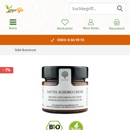
Menü
Mein Konto
Merkzettel
Warenkorb
0800-8 66 99 55
Süße Nussmuse
- 7%