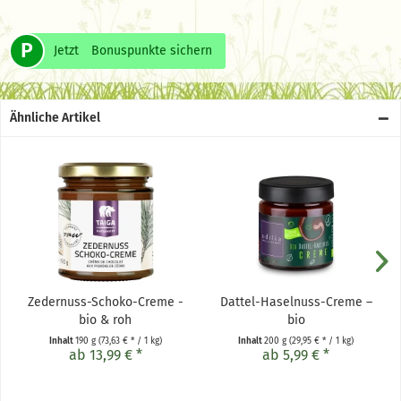
P
Jetzt
Bonuspunkte sichern
Ähnliche Artikel
Zedernuss-Schoko-Creme -
Dattel-Haselnuss-Creme –
bio & roh
bio
Inhalt
190 g
(73,63 € * / 1 kg)
Inhalt
200 g
(29,95 € * / 1 kg)
ab 13,99 € *
ab 5,99 € *