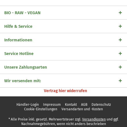
BIO - RAW - VEGAN
Hilfe & Service
Informationen
Service Hotline
Unsere Zahlungsarten
Wir versenden mit:
Vertrag hier widerrufen
Händler-Login
Impressum
Kontakt
AGB
Datenschutz
Cookie-Einstellungen
Versandarten und -Kosten
* Alle Preise inkl. gesetzl. Mehrwertsteuer zzgl.
Versandkosten
und ggf.
Nachnahmegebühren, wenn nicht anders beschrieben