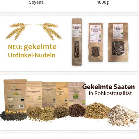
Soyana
1000g
Inhalt
1000 g
Inhalt
250 g
(27,96 € * / 1 kg)
36,17 € *
ab 6,99 € *
UVP
39,90 € *
UVP
7,99 € *
Günstigster Preis/30 Tage 36,17 €*
Günstigster Preis/30 Tage 6,99 €*