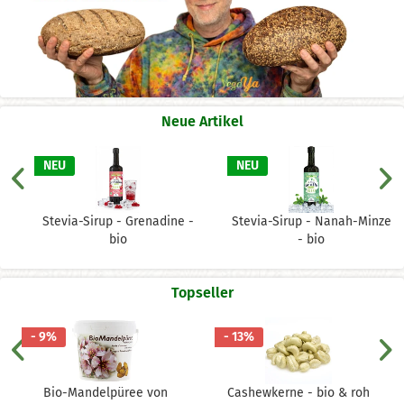
Neue Artikel
NEU
NEU
Stevia-Sirup - Grenadine -
Stevia-Sirup - Nanah-Minze
bio
- bio
Inhalt
500 ml
(13,58 € * / 1 Liter)
Inhalt
500 ml
(13,58 € * / 1 Liter)
ab 6,79 € *
ab 6,79 € *
Topseller
- 9%
- 13%
Bio-Mandelpüree von
Cashewkerne - bio & roh