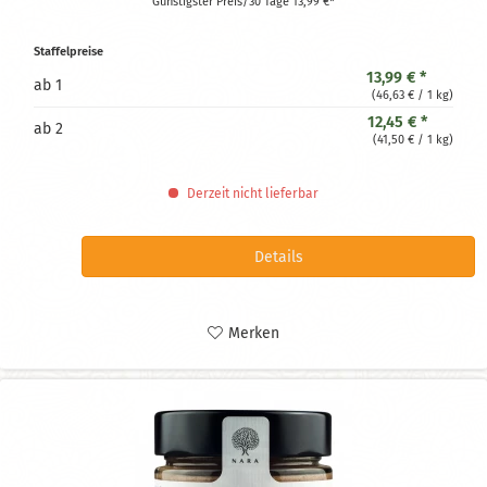
Günstigster Preis/30 Tage 13,99 €*
Staffelpreise
13,99 € *
ab
1
(46,63 € / 1 kg)
12,45 € *
ab
2
(41,50 € / 1 kg)
Derzeit nicht lieferbar
Details
Merken