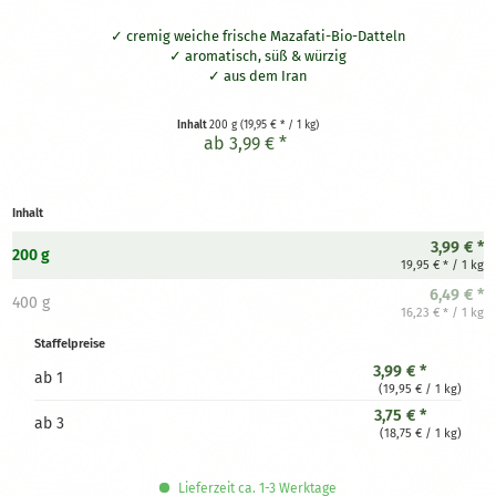
cremig weiche frische Mazafati-Bio-Datteln
aromatisch, süß & würzig
aus dem Iran
Inhalt
200 g
(19,95 € * / 1 kg)
ab 3,99 € *
Inhalt
3,99 € *
200 g
19,95 € * / 1 kg
6,49 € *
400 g
16,23 € * / 1 kg
Staffelpreise
3,99 € *
ab
1
(19,95 € / 1 kg)
3,75 € *
ab
3
(18,75 € / 1 kg)
Lieferzeit ca. 1-3 Werktage