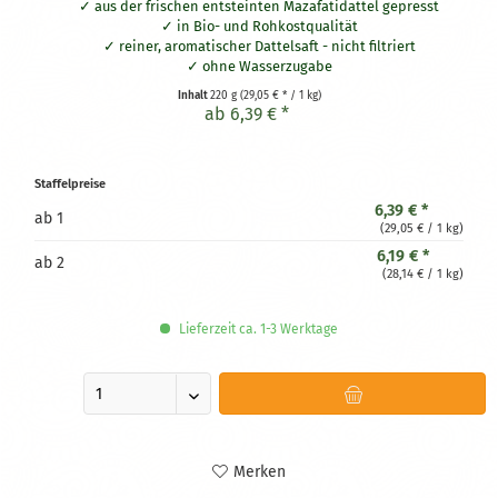
aus der frischen entsteinten Mazafatidattel gepresst
in Bio- und Rohkostqualität
reiner, aromatischer Dattelsaft - nicht filtriert
ohne Wasserzugabe
gepresst bei unter 40°C
Inhalt
220 g
(29,05 € * / 1 kg)
ab 6,39 € *
Staffelpreise
6,39 € *
ab
1
(29,05 € / 1 kg)
6,19 € *
ab
2
(28,14 € / 1 kg)
Lieferzeit ca. 1-3 Werktage
Merken