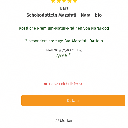
Nara
Schokodatteln Mazafati - Nara - bio
Köstliche Premium-Natur-Pralinen von NaraFood
* besonders cremige Bio-Mazafati-Datteln
* umhüllt mit roher Bio-Kakaomasse
Inhalt
100 g
(74,90 € * / 1 kg)
7,49 € *
Derzeit nicht lieferbar
Details
Merken