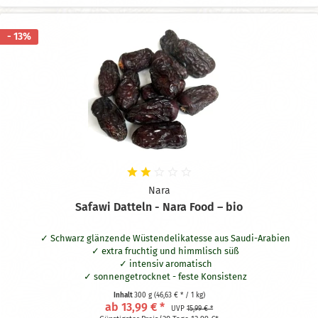
- 13%
Nara
Safawi Datteln - Nara Food – bio
Schwarz glänzende Wüstendelikatesse aus Saudi-Arabien
extra fruchtig und himmlisch süß
intensiv aromatisch
sonnengetrocknet - feste Konsistenz
Inhalt
300 g
(46,63 € * / 1 kg)
ab 13,99 € *
UVP
15,99 € *