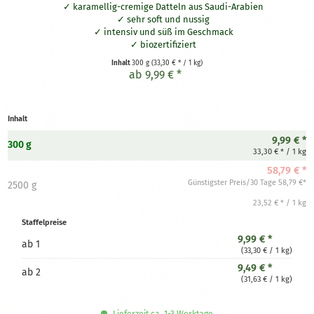
karamellig-cremige Datteln aus Saudi-Arabien
sehr soft und nussig
intensiv und süß im Geschmack
biozertifiziert
Inhalt
300 g
(33,30 € * / 1 kg)
ab 9,99 € *
Inhalt
9,99 € *
300 g
33,30 € * / 1 kg
58,79 € *
Günstigster Preis/30 Tage 58,79 €*
2500 g
23,52 € * / 1 kg
Staffelpreise
9,99 € *
ab
1
(33,30 € / 1 kg)
9,49 € *
ab
2
(31,63 € / 1 kg)
Lieferzeit ca. 1-3 Werktage