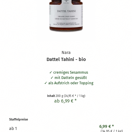
Nara
Dattel Tahini - bio
cremiges Sesammus
mit Datteln gesüßt
als Aufstrich oder Topping
Inhalt
200 g
(34,95 € * / 1 kg)
ab 6,99 € *
Staffelpreise
6,99 € *
ab
1
(34,95 € / 1 kg)