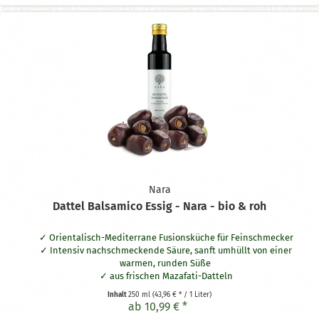
Nara
Dattel Balsamico Essig - Nara - bio & roh
Orientalisch-Mediterrane Fusionsküche für Feinschmecker
Intensiv nachschmeckende Säure, sanft umhüllt von einer
warmen, runden Süße
aus frischen Mazafati-Datteln
mehrere Jahre in Eichenfässern gereift
Inhalt
250 ml
(43,96 € * / 1 Liter)
3,5% Säure
ab 10,99 € *
in Bio-Rohkostqualität