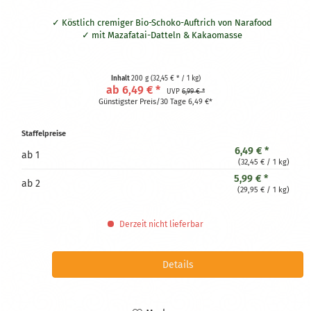
Köstlich cremiger Bio-Schoko-Auftrich von Narafood
mit Mazafatai-Datteln & Kakaomasse
Inhalt
200 g
(32,45 € * / 1 kg)
ab 6,49 € *
UVP
6,99 € *
Günstigster Preis/30 Tage 6,49 €*
Staffelpreise
6,49 € *
ab
1
(32,45 € / 1 kg)
5,99 € *
ab
2
(29,95 € / 1 kg)
Derzeit nicht lieferbar
Details