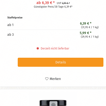
ab 6,39 € *
UVP
6,99 € *
Günstigster Preis/30 Tage 6,39 €*
Staffelpreise
6,39 € *
ab
1
(31,95 € / 1 kg)
5,99 € *
ab
3
(29,95 € / 1 kg)
Derzeit nicht lieferbar
Details
Merken