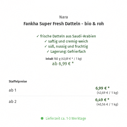
Nara
Fankha Super Fresh Datteln - bio & roh
frische Datteln aus Saudi-Arabien
saftig und cremig-weich
süß, nussig und fruchtig
Lagerung: Gefrierfach
Inhalt
160 g
(43,69 € * / 1 kg)
ab 6,99 € *
Staffelpreise
6,99 € *
ab
1
(43,69 € / 1 kg)
6,49 € *
ab
2
(40,56 € / 1 kg)
Lieferzeit ca. 1-3 Werktage