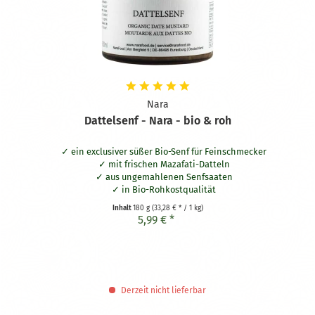
Nara
Dattelsenf - Nara - bio & roh
ein exclusiver süßer Bio-Senf für Feinschmecker
mit frischen Mazafati-Datteln
a
us ungemahlenen Senfsaaten
in Bio-Rohkostqualität
Inhalt
180 g
(33,28 € * / 1 kg)
5,99 € *
Derzeit nicht lieferbar