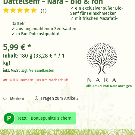
Dattelsenf - Nara - bio & roh
ein exclusiver süßer Bio-
(
1
)
Senf für Feinschmecker
mit frischen Mazafati-
Datteln
a
us ungemahlenen Senfsaaten
in Bio-Rohkostqualität
5,99 € *
Inhalt:
180 g (33,28 € * / 1
kg)
inkl. MwSt.
zzgl. Versandkosten
Wir kümmern uns um Nachschub
Alle Artikel von Nara anzeigen
Fragen zum Artikel?
Merken
P
Jetzt
Bonuspunkte sichern