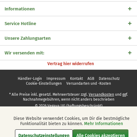
Informationen
Service Hotline
Unsere Zahlungsarten
Wir versenden mit:
Vertrag hier widerrufen
Händler-Login
Impressum
Kontakt
AGB
Datenschutz
Cookie-Einstellungen
Versandarten und -Kosten
* Alle Preise inkl. gesetzl. Mehrwertsteuer zzgl.
Versandkosten
und ggf.
Nachnahmegebühren, wenn nicht anders beschrieben
© 2026 Vegaya UG (haftungsbeschränkt)
Diese Website verwendet Cookies, um Dir die bestmögliche
Aktiv
Funktionale
Funktionalität bieten zu können.
Mehr Informationen
Datenschutzeinstellungen
Alle Cookies akzeptieren
Aktiv