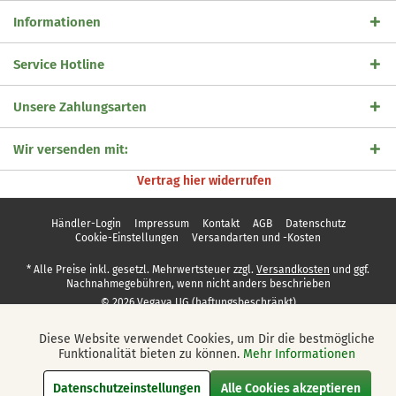
Informationen
Service Hotline
Unsere Zahlungsarten
Wir versenden mit:
Vertrag hier widerrufen
Händler-Login
Impressum
Kontakt
AGB
Datenschutz
Cookie-Einstellungen
Versandarten und -Kosten
* Alle Preise inkl. gesetzl. Mehrwertsteuer zzgl.
Versandkosten
und ggf.
Nachnahmegebühren, wenn nicht anders beschrieben
© 2026 Vegaya UG (haftungsbeschränkt)
Diese Website verwendet Cookies, um Dir die bestmögliche
Aktiv
Funktionale
Funktionalität bieten zu können.
Mehr Informationen
Datenschutzeinstellungen
Alle Cookies akzeptieren
Aktiv
Marketing