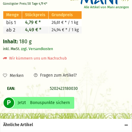
Günstigster Preis/30 Tage
4,79 €*
Alle Artikel von Mani anzeigen
Menge
Stückpreis
Grundpreis
4,79 € *
bis 1
26,61 € * / 1 kg
4,49 € *
ab 2
24,94 € * / 1 kg
Inhalt:
180 g
inkl. MwSt.
zzgl. Versandkosten
Wir kümmern uns um Nachschub
Fragen zum Artikel?
Merken
EAN:
5202423180030
P
Jetzt
Bonuspunkte sichern
Ähnliche Artikel