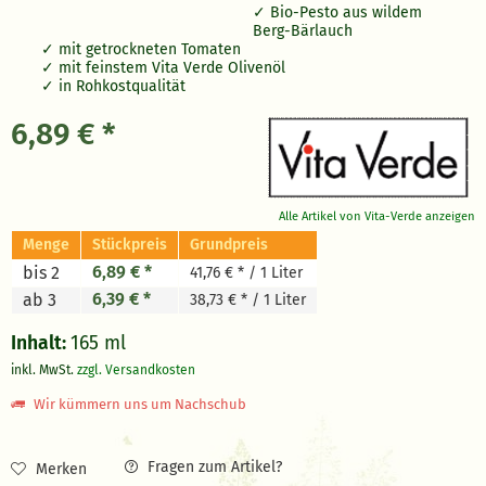
Bio-Pesto aus wildem
Berg-Bärlauch
mit getrockneten Tomaten
mit feinstem Vita Verde Olivenöl
in Rohkostqualität
6,89 € *
Alle Artikel von Vita-Verde anzeigen
Menge
Stückpreis
Grundpreis
6,89 € *
bis 2
41,76 € * / 1 Liter
6,39 € *
ab 3
38,73 € * / 1 Liter
Inhalt:
165 ml
inkl. MwSt.
zzgl. Versandkosten
Wir kümmern uns um Nachschub
Fragen zum Artikel?
Merken