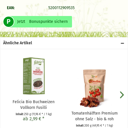
EAN:
5200112909535
P
Jetzt
Bonuspunkte sichern
Ähnliche Artikel
Felicia Bio Buchweizen
Vollkorn Fusilli
Tomatenhälften Premium
Inhalt
250 g
(11,96 € * / 1 kg)
ab 2,99 € *
ohne Salz - bio & roh
Inhalt
200 g
(49,95 € * / 1 kg)