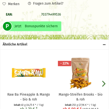
Fragen zum Artikel?
Merken
EAN:
703774499536
P
Jetzt
Bonuspunkte sichern
Ähnliche Artikel
- 22%
Raw Ba Pineapple & Mango
Mango-Streifen Brooks - bio
- bio & roh
& roh
Inhalt
40 g
(44,75 € * / 1 kg)
Inhalt
250 g
(27,96 € * / 1 kg)
ab 1,79 € *
ab 6,99 € *