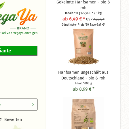
Gekeimte Hanfsamen - bio &
roh
Inhalt
250 g
(25,96 € * / 1 kg)
ab 6,49 € *
UVP
7,89 € *
Günstigster Preis/30 Tage 6,49 €*
rtikel von Vegaya anzeigen
riante
Hanfsamen ungeschält aus
Deutschland - bio & roh
Inhalt
1000 g
ab 8,99 € *
b
Bewerten