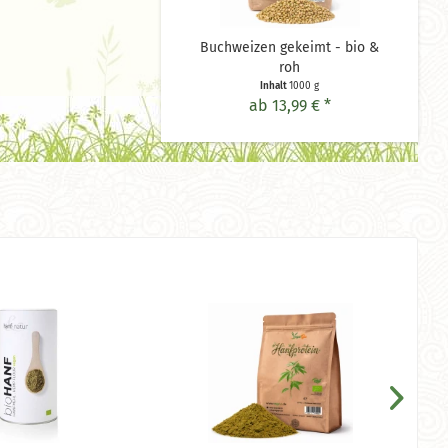
Buchweizen gekeimt - bio &
roh
Inhalt
1000 g
ab 13,99 € *
Nu