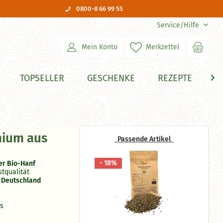
0800-8 66 99 55
Service/Hilfe
Mein Konto
Merkzettel
TOPSELLER
GESCHENKE
REZEPTE
H

mium aus
Passende Artikel
- 18%
er Bio-Hanf
stqualität
n
Deutschland
ks