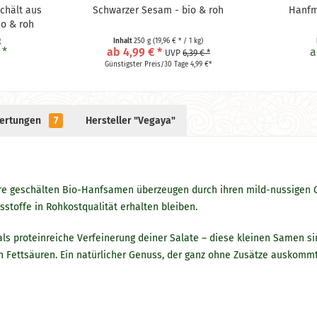
chält aus
Schwarzer Sesam - bio & roh
Hanfm
io & roh
g
Inhalt
250 g
(19,96 € * / 1 kg)
 *
ab 4,99 € *
a
UVP
6,39 € *
Günstigster Preis/30 Tage 4,99 €*
ertungen
7
Hersteller "Vegaya"
nsere geschälten Bio-Hanfsamen überzeugen durch ihren mild-nussigen
sstoffe in Rohkostqualität erhalten bleiben.
ls proteinreiche Verfeinerung deiner Salate – diese kleinen Samen sind
n Fettsäuren. Ein natürlicher Genuss, der ganz ohne Zusätze auskommt