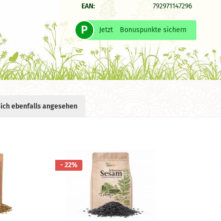
EAN:
792971147296
P
Jetzt
Bonuspunkte sichern
ich ebenfalls angesehen
- 22%