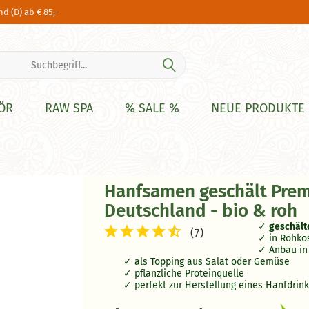
d (D) ab € 85,-
ÖR
RAW SPA
% SALE %
NEUE PRODUKTE
Hanfsamen geschält Pre
Deutschland - bio & roh
geschält
(
7
)
in Rohko
Anbau i
als Topping aus Salat oder Gemüse
pflanzliche Proteinquelle
perfekt zur Herstellung eines Hanfdrin