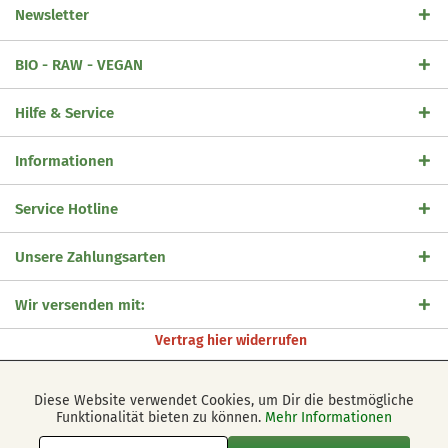
Newsletter
BIO - RAW - VEGAN
Hilfe & Service
Informationen
Service Hotline
Unsere Zahlungsarten
Wir versenden mit:
Vertrag hier widerrufen
Händler-Login
Impressum
Kontakt
AGB
Datenschutz
Diese Website verwendet Cookies, um Dir die bestmögliche
Aktiv
Funktionale
Cookie-Einstellungen
Versandarten und -Kosten
Funktionalität bieten zu können.
Mehr Informationen
* Alle Preise inkl. gesetzl. Mehrwertsteuer zzgl.
Versandkosten
und ggf.