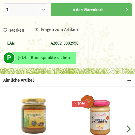
In den
Warenkorb
Fragen zum Artikel?
Merken
EAN:
4260213392958
P
Jetzt
Bonuspunkte sichern
Ähnliche Artikel
- 10%