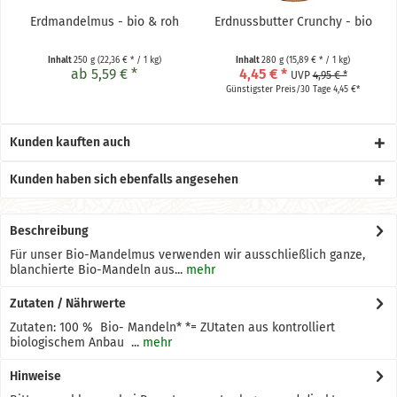
Erdmandelmus - bio & roh
Erdnussbutter Crunchy - bio
Inhalt
250 g
(22,36 € * / 1 kg)
Inhalt
280 g
(15,89 € * / 1 kg)
ab 5,59 € *
4,45 € *
UVP
4,95 € *
Günstigster Preis/30 Tage 4,45 €*
Kunden kauften auch
Kunden haben sich ebenfalls angesehen
Beschreibung
Für unser Bio-Mandelmus verwenden wir ausschließlich ganze,
blanchierte Bio-Mandeln aus...
mehr
Zutaten / Nährwerte
Zutaten: 100 % Bio- Mandeln* *= ZUtaten aus kontrolliert
biologischem Anbau ...
mehr
Hinweise