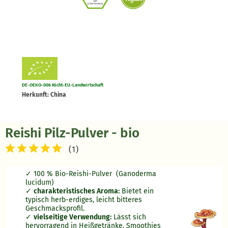
DE-OEKO-006 Nicht-EU-Landwirtschaft
Herkunft: China
Reishi Pilz-Pulver - bio
(
1
)
100 % Bio-Reishi-Pulver (Ganoderma
lucidum)
charakteristisches Aroma:
Bietet ein
typisch herb-erdiges, leicht bitteres
Geschmacksprofil.
vielseitige Verwendung:
Lässt sich
hervorragend in Heißgetränke, Smoothies