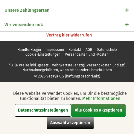
Unsere Zahlungsarten
Wir versenden mit:
Vertrag hier widerrufen
Händler-Login
Impressum
Kontakt
AGB
Datenschutz
Cookie-Einstellungen
Versandarten und -Kosten
* Alle Preise inkl. gesetzl. Mehrwertsteuer zzgl.
Versandkosten
und ggf.
Nachnahmegebühren, wenn nicht anders beschrieben
© 2026 Vegaya UG (haftungsbeschränkt)
Diese Website verwendet Cookies, um Dir die bestmögliche
Aktiv
Funktionale
Funktionalität bieten zu können.
Mehr Informationen
Datenschutzeinstellungen
Alle Cookies akzeptieren
Aktiv
Marketing
Auswahl akzeptieren
Aktiv
Tracking