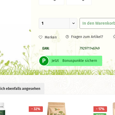
In den
Warenkor
Fragen zum Artikel?
Merken
EAN:
792971146749
P
Jetzt
Bonuspunkte sichern
ich ebenfalls angesehen
- 32%
- 17%