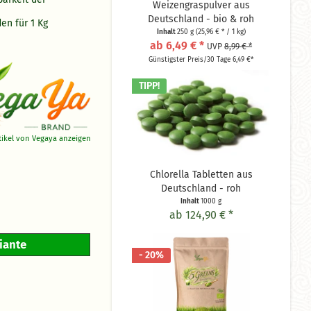
Weizengraspulver aus
Deutschland - bio & roh
en für 1 Kg
Inhalt
250 g
(25,96 € * / 1 kg)
ab 6,49 € *
UVP
8,99 € *
Günstigster Preis/30 Tage 6,49 €*
TIPP!
rtikel von Vegaya anzeigen
Chlorella Tabletten aus
Deutschland - roh
Inhalt
1000 g
ab 124,90 € *
riante
- 20%