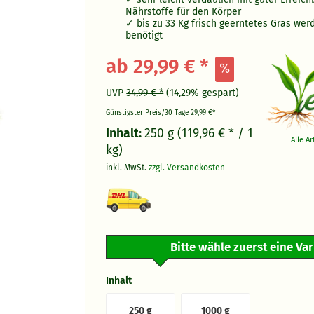
Nährstoffe für den Körper
bis zu 33 Kg frisch geerntetes Gras werd
benötigt
ab 29,99 € *
UVP
34,99 € *
(14,29% gespart)
Günstigster Preis/30 Tage
29,99 €*
Inhalt:
250 g (119,96 € * / 1
Alle A
kg)
inkl. MwSt.
zzgl. Versandkosten
Bitte wähle zuerst eine Va
Inhalt
250 g
1000 g