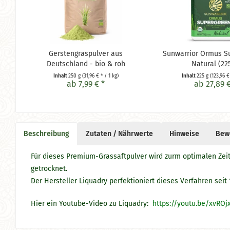
Gerstengraspulver aus
Sunwarrior Ormus S
Deutschland - bio & roh
Natural (225
Inhalt
250 g
(31,96 € * / 1 kg)
Inhalt
225 g
(123,96 €
ab 7,99 € *
ab 27,89 €
Beschreibung
Zutaten / Nährwerte
Hinweise
Bew
Für dieses Premium-Grassaftpulver wird zurm optimalen Zeit
getrocknet.
Der Hersteller Liquadry perfektioniert dieses Verfahren seit 
Hier ein Youtube-Video zu Liquadry:
https://youtu.be/xvRO