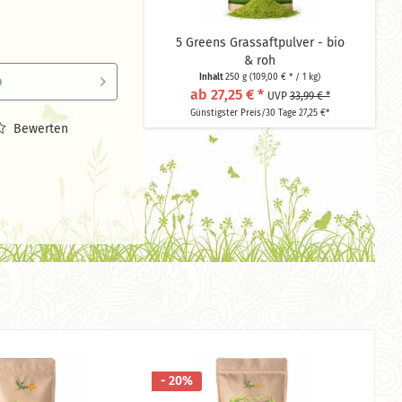
5 Greens Grassaftpulver - bio
& roh
Inhalt
250 g
(109,00 € * / 1 kg)
b
ab 27,25 € *
UVP
33,99 € *
Günstigster Preis/30 Tage 27,25 €*
Bewerten
- 20%