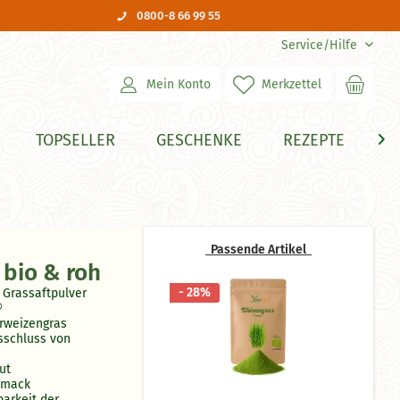
0800-8 66 99 55
Service/Hilfe
Mein Konto
Merkzettel
TOPSELLER
GESCHENKE
REZEPTE
H

Passende Artikel
 bio & roh
- 28%
Grassaftpulver
®
rweizengras
sschluss von
ut
hmack
barkeit der