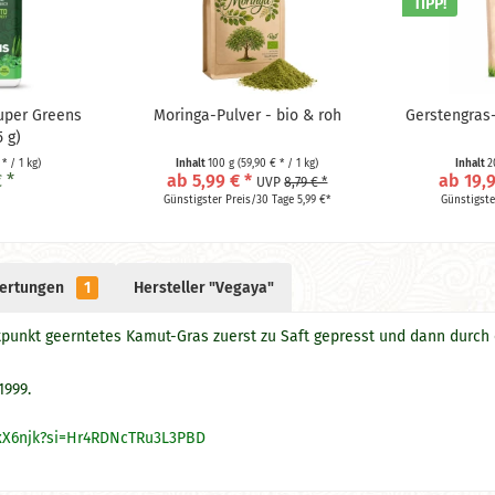
TIPP!
uper Greens
Moringa-Pulver - bio & roh
Gerstengras
 g)
 * / 1 kg)
Inhalt
100 g
(59,90 € * / 1 kg)
Inhalt
2
 *
ab 5,99 € *
ab 19,9
UVP
8,79 € *
Günstigster Preis/30 Tage 5,99 €*
Günstigste
ertungen
1
Hersteller "Vegaya"
punkt geerntetes Kamut-Gras zuerst zu Saft gepresst und dann durch 
1999.
jxX6njk?si=Hr4RDNcTRu3L3PBD