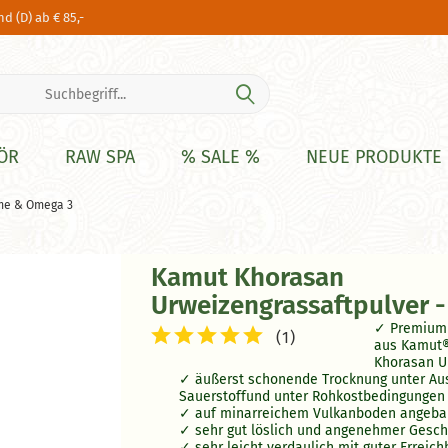
d (D) ab € 85,-
ÖR
RAW SPA
% SALE %
NEUE PRODUKTE
me & Omega 3
Kamut Khorasan
Urweizengrassaftpulver -
Premium 
(
1
)
aus Kamut
Khorasan U
äußerst schonende Trocknung unter Au
Sauerstoffund unter Rohkostbedingungen
auf minarreichem Vulkanboden angeba
sehr gut löslich und angenehmer Gesc
sehr leicht verdaulich mit guter Erreich