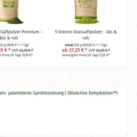
-Saftpulver Premium -
5 Greens Grassaftpulver - bio &
bio & roh
roh
00 g
(99,95 € * / 1 kg)
Inhalt
250 g
(109,00 € * / 1 kg)
9 € *
ab 27,25 € *
UVP
23,99 € *
UVP
33,99 € *
r Preis/30 Tage 19,99 €*
Günstigster Preis/30 Tage 27,25 €*
ein patetntierte Sprühtrocknung ( (BioActive Dehydration™)