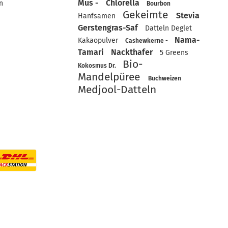
Mus -
Chlorella
n
Bourbon
Gekeimte
Stevia
Hanfsamen
Gerstengras-Saf
Datteln Deglet
Nama-
Kakaopulver
Cashewkerne -
Tamari
Nackthafer
5 Greens
Bio-
Kokosmus Dr.
Mandelpüree
Buchweizen
Medjool-Datteln