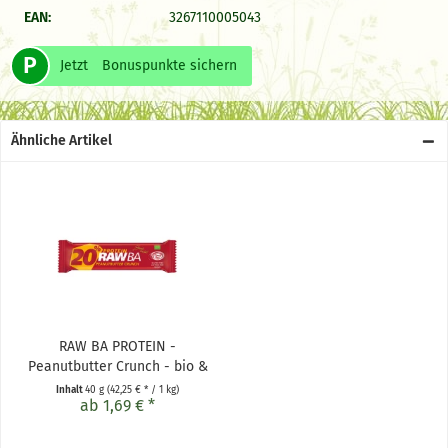
EAN:
3267110005043
P
Jetzt
Bonuspunkte sichern
Ähnliche Artikel
RAW BA PROTEIN -
Peanutbutter Crunch - bio &
roh
Inhalt
40 g
(42,25 € * / 1 kg)
ab 1,69 € *