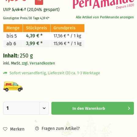
UVP
5,49 € *
(20,04% gespart)
Alle Artikel von PerlAmande anzeigen
Günstigster Preis/30 Tage
4,39 €*
Menge
Stückpreis
Grundpreis
4,39 € *
bis 5
17,56 € * / 1 kg
3,99 € *
ab 6
15,96 € * / 1 kg
Inhalt:
250 g
inkl. MwSt.
zzgl. Versandkosten
Sofort versandfertig, Lieferzeit (D) ca. 1-3 Werktage
In den
Warenkorb
Fragen zum Artikel?
Merken