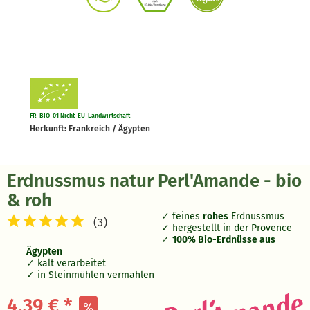
FR-BIO-01 Nicht-EU-Landwirtschaft
Herkunft: Frankreich / Ägypten
Erdnussmus natur Perl'Amande - bio
& roh
feines
rohes
Erdnussmus
(
3
)
hergestellt in der Provence
100% Bio-Erdnüsse aus
Ägypten
kalt verarbeitet
in Steinmühlen vermahlen
4,39 € *