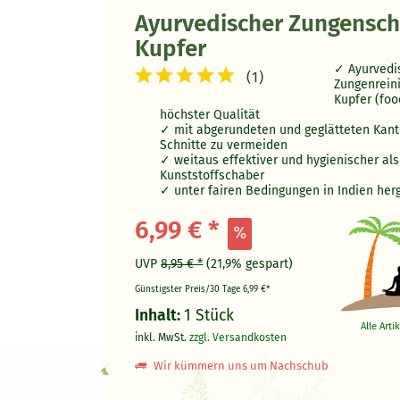
Ayurvedischer Zungensch
Kupfer
Ayurvedi
(
1
)
Zungenrein
Kupfer (foo
höchster Qualität
mit abgerundeten und geglätteten Kant
Schnitte zu vermeiden
weitaus effektiver und hygienischer als
Kunststoffschaber
unter fairen Bedingungen in Indien herg
6,99 € *
UVP
8,95 € *
(21,9% gespart)
Günstigster Preis/30 Tage
6,99 €*
Inhalt:
1 Stück
Alle Art
inkl. MwSt.
zzgl. Versandkosten
Wir kümmern uns um Nachschub