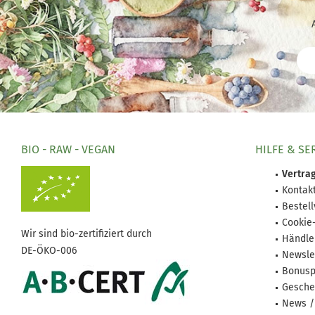
BIO - RAW - VEGAN
HILFE & SE
Vertrag
Kontak
Bestel
Cookie
Wir sind bio-zertifiziert durch
Händle
DE-ÖKO-006
Newsle
Bonusp
Gesche
News /