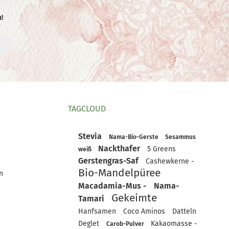
!
TAGCLOUD
Stevia
Nama-Bio-Gerste
Sesammus
Nackthafer
5 Greens
weiß
Gerstengras-Saf
Cashewkerne -
Bio-Mandelpüree
n
Macadamia-Mus -
Nama-
Gekeimte
Tamari
Hanfsamen
Coco Aminos
Datteln
Deglet
Kakaomasse -
Carob-Pulver