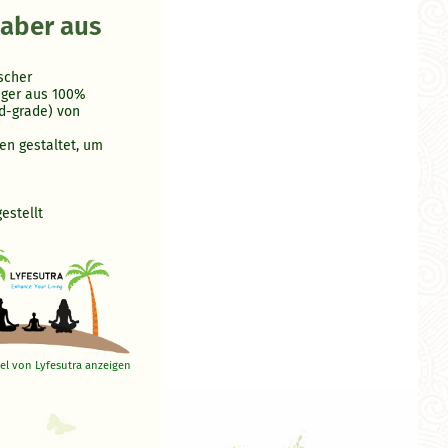
aber aus
scher
iger aus 100%
d-grade) von
en gestaltet, um
estellt
ikel von Lyfesutra anzeigen