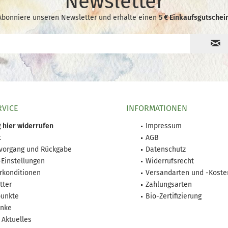
Newsletter
Abonniere unseren Newsletter und erhalte einen
5 € Einkaufsgutschein
RVICE
INFORMATIONEN
 hier widerrufen
Impressum
t
AGB
lvorgang und Rückgabe
Datenschutz
-Einstellungen
Widerrufsrecht
rkonditionen
Versandarten und -Koste
tter
Zahlungsarten
unkte
Bio-Zertifizierung
nke
 Aktuelles