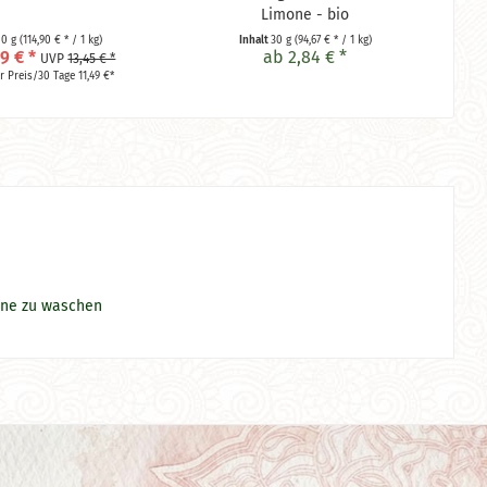
Limone - bio
00 g
(114,90 € * / 1 kg)
Inhalt
30 g
(94,67 € * / 1 kg)
9 € *
ab 2,84 € *
UVP
13,45 € *
r Preis/30 Tage 11,49 €*
ine zu waschen