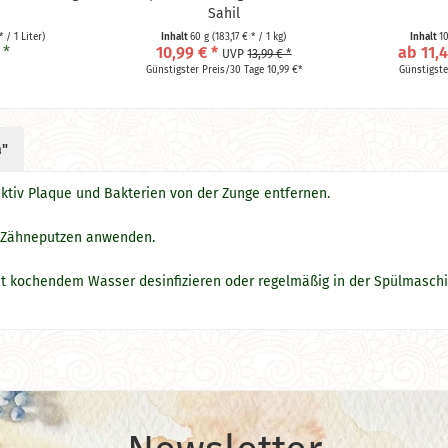
Sahil
* / 1 Liter)
Inhalt
60 g
(183,17 € * / 1 kg)
Inhalt
1
 *
10,99 € *
ab 11,4
UVP
13,99 € *
Günstigster Preis/30 Tage 10,99 €*
Günstigste
a"
ktiv Plaque und Bakterien von der Zunge entfernen.
 Zähneputzen anwenden.
t kochendem Wasser desinfizieren oder regelmäßig in der Spülmasch