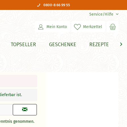
0800-8 66 99 55
Service/Hilfe
Mein Konto
Merkzettel
TOPSELLER
GESCHENKE
REZEPTE
H

ieferbar ist.
enntnis genommen.