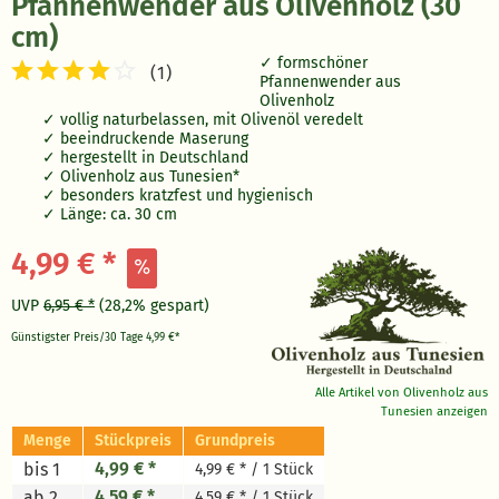
Pfannenwender aus Olivenholz (30
cm)
formschöner
(
1
)
Pfannenwender aus
Olivenholz
vollig naturbelassen, mit Olivenöl veredelt
beeindruckende Maserung
hergestellt in Deutschland
Olivenholz aus Tunesien*
besonders kratzfest und hygienisch
Länge: ca. 30
cm
4,99 € *
UVP
6,95 € *
(28,2% gespart)
Günstigster Preis/30 Tage
4,99 €*
Alle Artikel von Olivenholz aus
Tunesien anzeigen
Menge
Stückpreis
Grundpreis
4,99 € *
bis 1
4,99 € * / 1 Stück
4,59 € *
ab 2
4,59 € * / 1 Stück