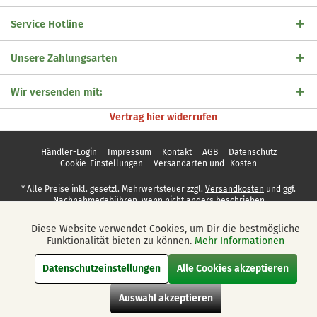
Service Hotline
Unsere Zahlungsarten
Wir versenden mit:
Vertrag hier widerrufen
Händler-Login
Impressum
Kontakt
AGB
Datenschutz
Cookie-Einstellungen
Versandarten und -Kosten
* Alle Preise inkl. gesetzl. Mehrwertsteuer zzgl.
Versandkosten
und ggf.
Nachnahmegebühren, wenn nicht anders beschrieben
© 2026 Vegaya UG (haftungsbeschränkt)
Diese Website verwendet Cookies, um Dir die bestmögliche
Aktiv
Funktionale
Funktionalität bieten zu können.
Mehr Informationen
Datenschutzeinstellungen
Alle Cookies akzeptieren
Aktiv
Marketing
Auswahl akzeptieren
Aktiv
Tracking