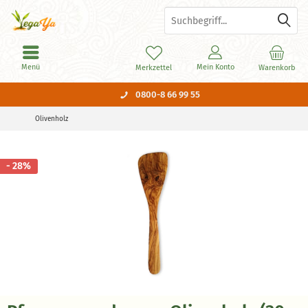
Menü
Mein Konto
Merkzettel
Warenkorb
0800-8 66 99 55
Olivenholz
- 28%