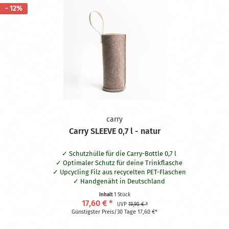
- 12%
carry
Carry SLEEVE 0,7 l - natur
Schutzhülle für die Carry-Bottle 0,7 l
Optimaler Schutz für deine Trinkflasche
Upcycling Filz aus recycelten PET-Flaschen
Handgenäht in Deutschland
Waschbar bei 30° Grad
Inhalt
1 Stück
Praktische Schlaufe aus naturbelassener Baumwolle
17,60 € *
UVP
19,90 € *
Hält dein Getränk bis zu zwei Stunden länger kalt oder warm
Günstigster Preis/30 Tage 17,60 €*
Beidseitig nutzbar