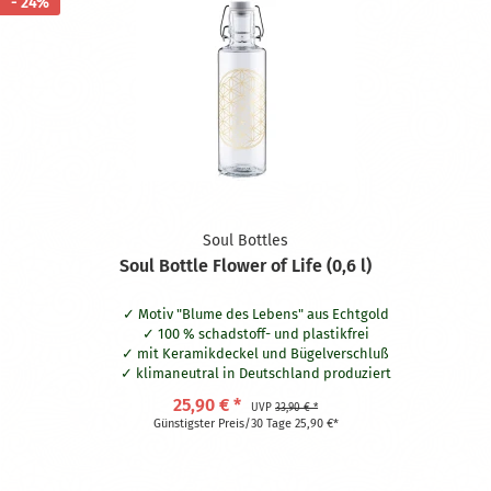
- 24%
Soul Bottles
Soul Bottle Flower of Life (0,6 l)
Motiv "Blume des Lebens" aus Echtgold
100 % schadstoff- und plastikfrei
mit Keramikdeckel und Bügelverschluß
klimaneutral in Deutschland produziert
60-80 % recyceltes Glas
25,90 € *
UVP
33,90 € *
1 € an das Trinkwasserprojekt WASH'n'soul
Günstigster Preis/30 Tage 25,90 €*