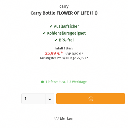
carry
Carry Bottle FLOWER OF LIFE (1 l)
✔ Auslaufsicher
✔ Kohlensäuregeeignet
✔ BPA-frei
✔ Spülmaschinengeeignet
Inhalt
1 Stück
25,99 € *
✔ Blume des Lebens
UVP
36,90 € *
Günstigster Preis/30 Tage 25,99 €*
Lieferzeit ca. 1-3 Werktage
Merken