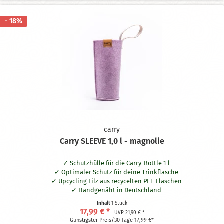
- 18%
carry
Carry SLEEVE 1,0 l - magnolie
Schutzhülle für die Carry-Bottle 1 l
Optimaler Schutz für deine Trinkflasche
Upcycling Filz aus recycelten PET-Flaschen
Handgenäht in Deutschland
Waschbar bei 30° Grad
Inhalt
1 Stück
Praktische Schlaufe aus naturbelassener Baumwolle
17,99 € *
UVP
21,90 € *
Hält dein Getränk bis zu zwei Stunden länger kalt oder warm
Günstigster Preis/30 Tage 17,99 €*