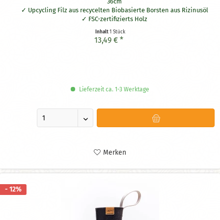
36cm
Upcycling Filz aus recycelten Biobasierte Borsten aus Rizinusöl
FSC-zertifizierts Holz
100% vegan
Inhalt
1 Stück
Bietet einfache Reinigung dank passender Form
13,49 € *
Ideal für Flaschenhälse mit einem minimalen Durchmesser
von 2,5 cm
Vielseitig anwendbar z.B. für Trinkflaschen, Trinkgläser,
Karaffen
Praktische Schlaufe aus recyceltem PET-Filz zum Aufhängen
Lieferzeit ca. 1-3 Werktage
Merken
- 12%