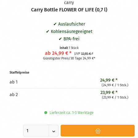
carry
Carry Bottle FLOWER OF LIFE (0,7 l)
✔ Auslaufsicher
✔ Kohlensäuregeeignet
✔ BPA-frei
✔ Spülmaschinengeeignet
Inhalt
1 Stück
ab 24,99 € *
✔ Blume des Lebens
UVP
32,90 € *
Günstigster Preis/30 Tage 24,99 €*
Staffelpreise
24,99 € *
ab
1
(24,99 € / 1 Stck.)
23,99 € *
ab
2
(23,99 € / 1 Stck.)
Lieferzeit ca. 1-3 Werktage