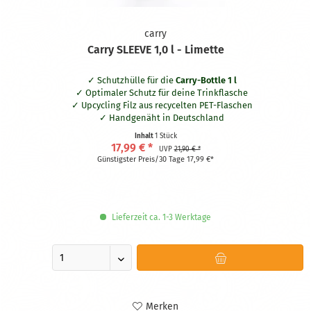
carry
Carry SLEEVE 1,0 l - Limette
Schutzhülle für die
Carry-Bottle 1 l
Optimaler Schutz für deine Trinkflasche
Upcycling Filz aus recycelten PET-Flaschen
Handgenäht in Deutschland
Waschbar bei 30° Grad
Inhalt
1 Stück
Praktische Schlaufe aus naturbelassener Baumwolle
17,99 € *
UVP
21,90 € *
Hält dein Getränk bis zu zwei Stunden länger kalt oder warm
Günstigster Preis/30 Tage 17,99 €*
Beidseitig nutzbar
Lieferzeit ca. 1-3 Werktage
Merken