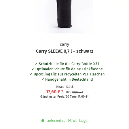
carry
Carry SLEEVE 0,7 l - schwarz
Schutzhülle für die Carry-Bottle 0,7 l
Optimaler Schutz für deine Trinkflasche
Upcycling Filz aus recycelten PET-Flaschen
Handgenäht in Deutschland
Waschbar bei 30° Grad
Inhalt
1 Stück
Praktische Schlaufe aus naturbelassener Baumwolle
17,60 € *
UVP
19,90 € *
Hält dein Getränk bis zu zwei Stunden länger kalt oder warm
Günstigster Preis/30 Tage 17,60 €*
Beidseitig nutzbar
Lieferzeit ca. 1-3 Werktage