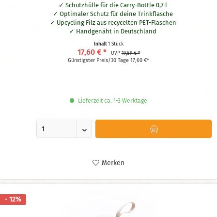
Schutzhülle für die Carry-Bottle 0,7 l
Optimaler Schutz für deine Trinkflasche
Upcycling Filz aus recycelten PET-Flaschen
Handgenäht in Deutschland
Waschbar bei 30° Grad
Inhalt
1 Stück
Praktische Schlaufe aus naturbelassener Baumwolle
17,60 € *
UVP
19,89 € *
Hält dein Getränk bis zu zwei Stunden länger kalt oder warm
Günstigster Preis/30 Tage 17,60 €*
Beidseitig nutzbar
Lieferzeit ca. 1-3 Werktage
Merken
- 12%