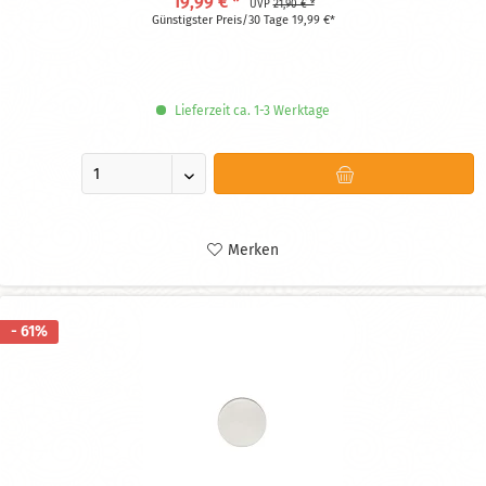
19,99 € *
UVP
21,90 € *
Hält dein Getränk bis zu zwei Stunden länger kalt oder warm
Günstigster Preis/30 Tage 19,99 €*
Beidseitig nutzbar
Lieferzeit ca. 1-3 Werktage
Merken
- 61%