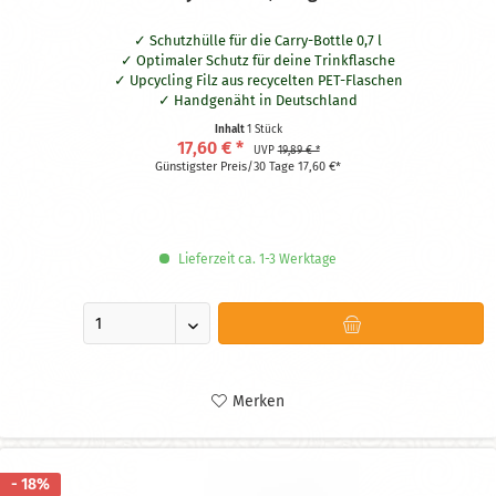
Schutzhülle für die Carry-Bottle 0,7 l
Optimaler Schutz für deine Trinkflasche
Upcycling Filz aus recycelten PET-Flaschen
Handgenäht in Deutschland
Waschbar bei 30° Grad
Inhalt
1 Stück
Praktische Schlaufe aus naturbelassener Baumwolle
17,60 € *
UVP
19,89 € *
Hält dein Getränk bis zu zwei Stunden länger kalt oder warm
Günstigster Preis/30 Tage 17,60 €*
Beidseitig nutzbar
Lieferzeit ca. 1-3 Werktage
Merken
- 18%