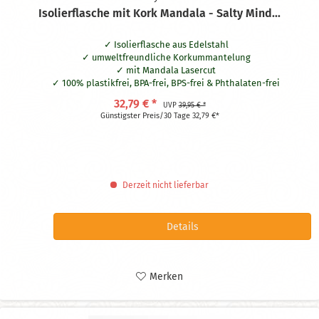
Isolierflasche mit Kork Mandala - Salty Mind...
Isolierflasche aus Edelstahl
umweltfreundliche Korkummantelung
mit Mandala Lasercut
100% plastikfrei, BPA-frei, BPS-frei & Phthalaten-frei
dicht, robust & langlebig (Edelstahl ist bruchsicher)
32,79 € *
UVP
39,95 € *
12h heiß & 24h kalt. Thermos- & Kühlflasche in einem
Günstigster Preis/30 Tage 32,79 €*
zertifiziert klimaneutral hergestellt
Derzeit nicht lieferbar
Details
Merken