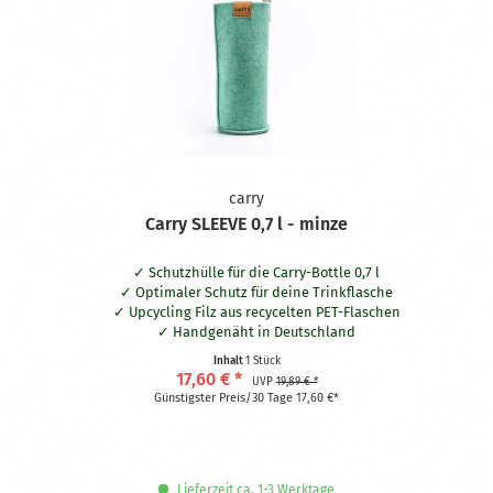
carry
Carry SLEEVE 0,7 l - minze
Schutzhülle für die Carry-Bottle 0,7 l
Optimaler Schutz für deine Trinkflasche
Upcycling Filz aus recycelten PET-Flaschen
Handgenäht in Deutschland
Waschbar bei 30° Grad
Inhalt
1 Stück
Praktische Schlaufe aus naturbelassener Baumwolle
17,60 € *
UVP
19,89 € *
Hält dein Getränk bis zu zwei Stunden länger kalt oder warm
Günstigster Preis/30 Tage 17,60 €*
Beidseitig nutzbar
Lieferzeit ca. 1-3 Werktage