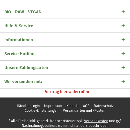
BIO - RAW - VEGAN
Hilfe & Service
Informationen
Service Hotline
Unsere Zahlungsarten
Wir versenden mit:
Vertrag hier widerrufen
Händler-Login
Impressum
Kontakt
AGB
Datenschutz
Cookie-Einstellungen
Versandarten und -Kosten
* Alle Preise inkl. gesetzl. Mehrwertsteuer zzgl.
Versandkosten
und ggf.
Nachnahmegebühren, wenn nicht anders beschrieben