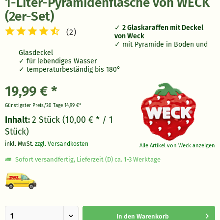
1-Liter-Pyramidenflasche von WECK
(2er-Set)
2 Glaskaraffen mit Deckel
(
2
)
von Weck
mit Pyramide in Boden und
Glasdeckel
für lebendiges Wasser
temperaturbeständig bis 180°
19,99 € *
Günstigster Preis/30 Tage
14,99 €*
Inhalt:
2 Stück (10,00 € * / 1
Stück)
inkl. MwSt.
zzgl. Versandkosten
Alle Artikel von Weck anzeigen
Sofort versandfertig, Lieferzeit (D) ca. 1-3 Werktage
In den
Warenkorb