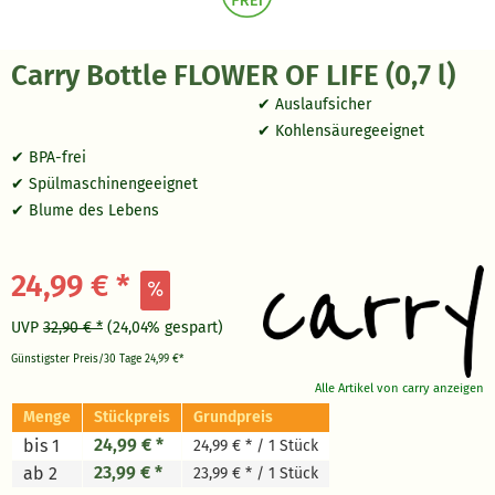
Carry Bottle FLOWER OF LIFE (0,7 l)
✔ Auslaufsicher
✔ Kohlensäuregeeignet
✔ BPA-frei
✔ Spülmaschinengeeignet
✔ Blume des Lebens
24,99 € *
UVP
32,90 € *
(24,04% gespart)
Günstigster Preis/30 Tage
24,99 €*
Alle Artikel von carry anzeigen
Menge
Stückpreis
Grundpreis
24,99 € *
bis 1
24,99 € * / 1 Stück
23,99 € *
ab 2
23,99 € * / 1 Stück