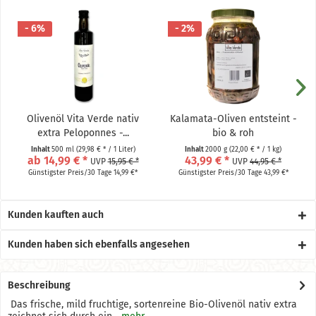
- 6%
- 2%
Olivenöl Vita Verde nativ
Kalamata-Oliven entsteint -
extra Peloponnes -...
bio & roh
Inhalt
500 ml
(29,98 € * / 1 Liter)
Inhalt
2000 g
(22,00 € * / 1 kg)
ab 14,99 € *
43,99 € *
UVP
15,95 € *
UVP
44,95 € *
Günstigster Preis/30 Tage 14,99 €*
Günstigster Preis/30 Tage 43,99 €*
Kunden kauften auch
Kunden haben sich ebenfalls angesehen
Beschreibung
Das frische, mild fruchtige, sortenreine Bio-Olivenöl nativ extra