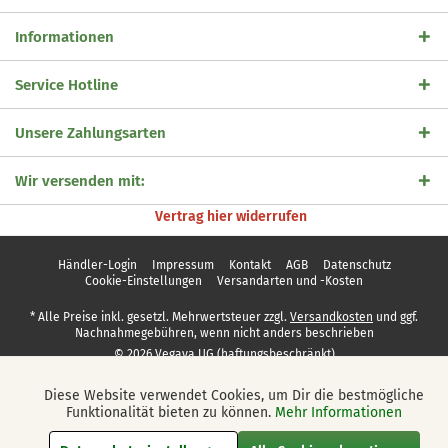
Informationen
Service Hotline
Unsere Zahlungsarten
Wir versenden mit:
Vertrag hier widerrufen
Händler-Login
Impressum
Kontakt
AGB
Datenschutz
Cookie-Einstellungen
Versandarten und -Kosten
* Alle Preise inkl. gesetzl. Mehrwertsteuer zzgl.
Versandkosten
und ggf.
Nachnahmegebühren, wenn nicht anders beschrieben
© 2026 Vegaya UG (haftungsbeschränkt)
Diese Website verwendet Cookies, um Dir die bestmögliche
Aktiv
Funktionale
Funktionalität bieten zu können.
Mehr Informationen