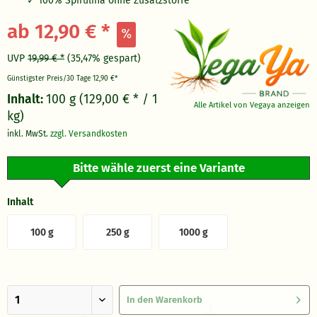
100% Spirulina ohne Zusatzstoffe
ab 12,90 € *
UVP
19,99 € *
(35,47% gespart)
Günstigster Preis/30 Tage
12,90 €*
Inhalt:
100 g (129,00 € * / 1
Alle Artikel von Vegaya anzeigen
kg)
inkl. MwSt.
zzgl. Versandkosten
Bitte wähle zuerst eine Variante
Inhalt
100 g
250 g
1000 g
In den
Warenkorb