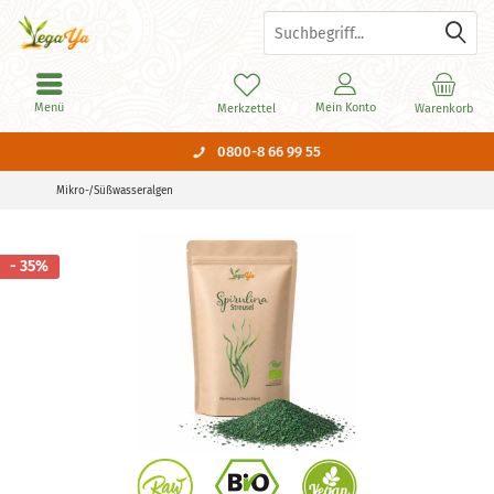
Menü
Mein Konto
Merkzettel
Warenkorb
0800-8 66 99 55
Mikro-/Süßwasseralgen
- 35%