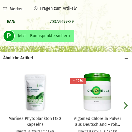
Fragen zum Artikel?
Merken
EAN:
703774499789
P
Jetzt
Bonuspunkte sichern
Ähnliche Artikel
- 12%
Marines Phytoplankton (180
Algomed Chlorella Pulver
Kapseln)
aus Deutschland – roh...
Inhalt
90 g
(299,89 € * / 1 kg)
Inhalt
350 g
(159,86 € * / 1 kg)