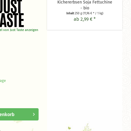
Kichererbsen Soja Fettuchine
- bio
Inhalt
250 g
(11,96 € * / 1 kg)
ab 2,99 € *
kel von Just Taste anzeigen
tage
enkorb