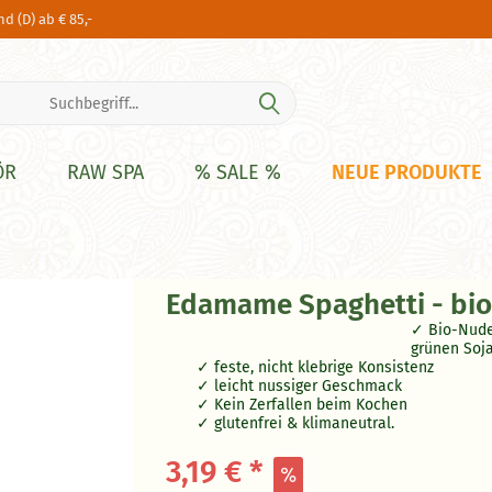
d (D) ab € 85,-
NEUE PRODUKTE
ÖR
RAW SPA
% SALE %
Edamame Spaghetti - bio 
Bio-Nud
grünen Soj
feste, nicht klebrige Konsistenz
leicht nussiger Geschmack
Kein Zerfallen beim Kochen
glutenfrei & klimaneutral.
3,19 € *