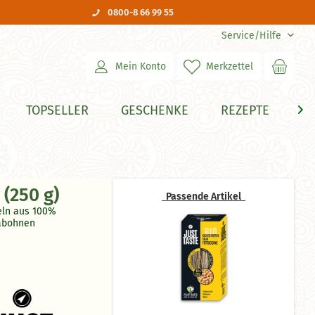
0800-8 66 99 55
Service/Hilfe
Mein Konto
Merkzettel
TOPSELLER
GESCHENKE
REZEPTE
H

(250 g)
Passende Artikel
eln aus 100%
abohnen