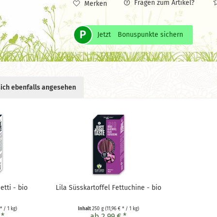
Fragen zum Artikel?
Merken
P
Jetzt
Bonuspunkte sichern
ich ebenfalls angesehen
tti - bio
Lila Süsskartoffel Fettuchine - bio
* / 1 kg)
Inhalt
250 g
(11,96 € * / 1 kg)
 *
ab 2,99 € *