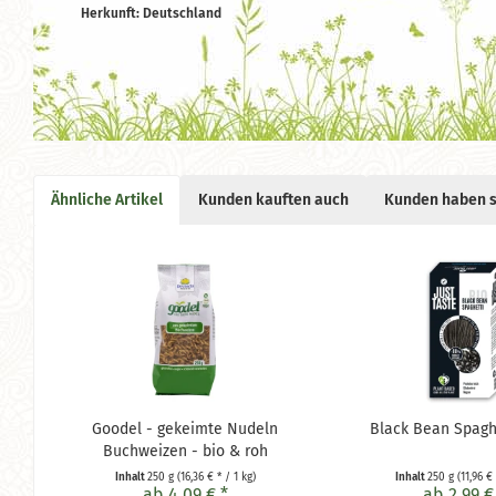
Herkunft: Deutschland
Ähnliche Artikel
Kunden kauften auch
Kunden haben s
Goodel - gekeimte Nudeln
Black Bean Spaghe
Buchweizen - bio & roh
Inhalt
250 g
(16,36 € * / 1 kg)
Inhalt
250 g
(11,96 € 
ab 4,09 € *
ab 2,99 €