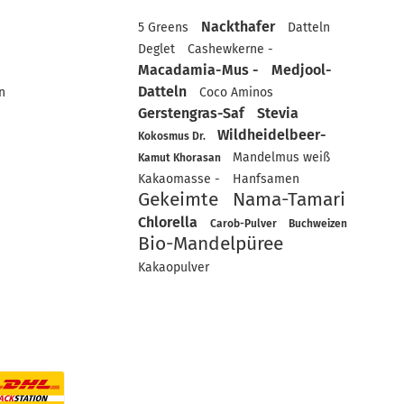
Nackthafer
5 Greens
Datteln
Deglet
Cashewkerne -
Macadamia-Mus -
Medjool-
Datteln
n
Coco Aminos
Gerstengras-Saf
Stevia
Wildheidelbeer-
Kokosmus Dr.
Mandelmus weiß
Kamut Khorasan
Kakaomasse -
Hanfsamen
Gekeimte
Nama-Tamari
Chlorella
Carob-Pulver
Buchweizen
Bio-Mandelpüree
Kakaopulver