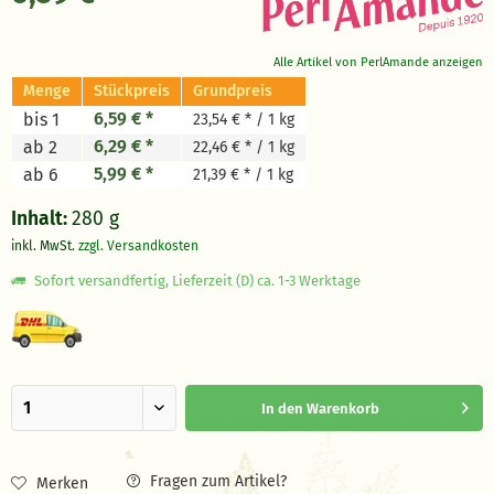
Alle Artikel von PerlAmande anzeigen
Menge
Stückpreis
Grundpreis
6,59 € *
bis 1
23,54 € * / 1 kg
6,29 € *
ab 2
22,46 € * / 1 kg
5,99 € *
ab 6
21,39 € * / 1 kg
Inhalt:
280 g
inkl. MwSt.
zzgl. Versandkosten
Sofort versandfertig, Lieferzeit (D) ca. 1-3 Werktage
In den
Warenkorb
Fragen zum Artikel?
Merken