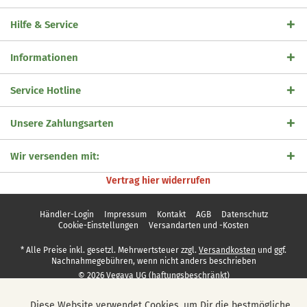
Hilfe & Service
Informationen
Service Hotline
Unsere Zahlungsarten
Wir versenden mit:
Vertrag hier widerrufen
Händler-Login
Impressum
Kontakt
AGB
Datenschutz
Cookie-Einstellungen
Versandarten und -Kosten
* Alle Preise inkl. gesetzl. Mehrwertsteuer zzgl.
Versandkosten
und ggf.
Nachnahmegebühren, wenn nicht anders beschrieben
© 2026 Vegaya UG (haftungsbeschränkt)
Diese Website verwendet Cookies, um Dir die bestmögliche
Aktiv
Funktionale