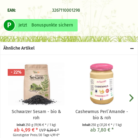
EAN:
3267110001298
P
Jetzt
Bonuspunkte sichern
Ähnliche Artikel
- 22%
Schwarzer Sesam - bio &
Cashewmus Perl´Amande -
roh
bio & roh
Inhalt
250 g
(19,96 € * / 1 kg)
Inhalt
250 g
(31,20 € * / 1 kg)
ab 4,99 € *
ab 7,80 € *
UVP
6,39 € *
Günstigster Preis/30 Tage 4,99 €*