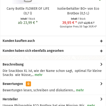
Carry Bottle FLOWER OF LIFE
Isolierbehälter BO+ von Eco
(0,7 l)
Brotbox (0,5 L)
Inhalt
1 Stück
Inhalt
1 Stück
ab 23,99 € *
39,95 € *
UVP
43,95 € *
Günstigster Preis/30 Tage 39,95 €*
Kunden kauften auch
Kunden haben sich ebenfalls angesehen
Beschreibung
Die Snackbox XL ist, wie der Name schon sagt, optimal für kleine
Snacks wie Nüsse,...
mehr
Bewertungen
0
Bewertungen lesen, schreiben und diskutieren...
mehr
Hersteller
Unsere Philosophie ECO Brotbox hat eine Mission: Wir...
mehr