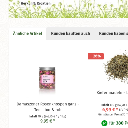
Herkunft: Kroatien
Ähnliche Artikel
Kunden kauften auch
Kunden haben s
- 26%
Kiefernnadeln - 
Damaszener Rosenknospen ganz -
Inhalt
100 g
(69,90 € 
6,99 € *
Tee - bio & roh
UVP
9
Günstigster Preis/30 T
Inhalt
40 g
(248,75 € * / 1 kg)
9,95 € *
für
380
P
P