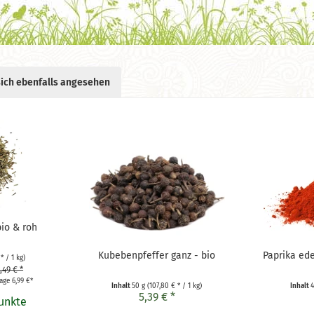
ich ebenfalls angesehen
bio & roh
Kubebenpfeffer ganz - bio
Paprika ed
* / 1 kg)
,49 € *
age 6,99 €*
Inhalt
50 g
(107,80 € * / 1 kg)
Inhalt
5,39 € *
unkte