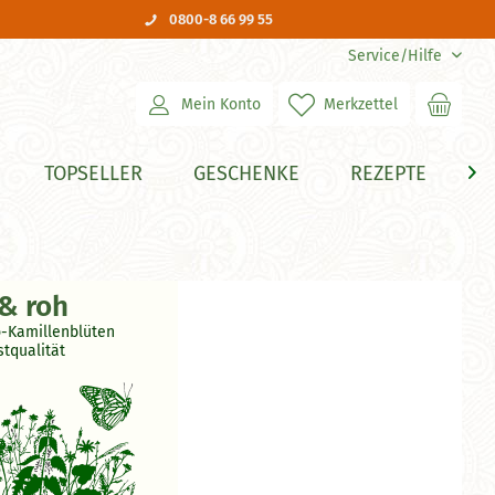
0800-8 66 99 55
Service/Hilfe
Mein Konto
Merkzettel
TOPSELLER
GESCHENKE
REZEPTE
H

 & roh
-Kamillenblüten
stqualität