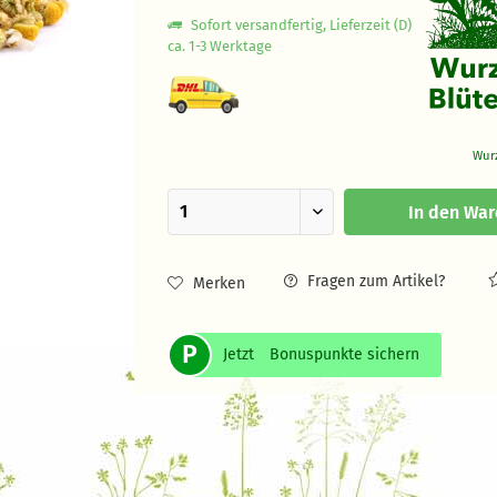
Sofort versandfertig, Lieferzeit (D)
ca. 1-3 Werktage
Wur
In den
War
Fragen zum Artikel?
Merken
P
Jetzt
Bonuspunkte sichern