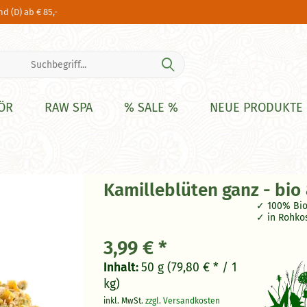
d (D) ab € 85,-
ÖR
RAW SPA
% SALE %
NEUE PRODUKTE
Kamilleblüten ganz - bio
100% Bio
in Rohko
3,99 € *
Inhalt:
50 g (79,80 € * / 1
kg)
inkl. MwSt.
zzgl. Versandkosten