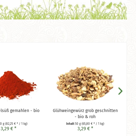
elsüß gemahlen - bio
Glühweingewürz grob geschnitten
- bio & roh
40 g
(82,25 € * / 1 kg)
Inhalt
50 g
(65,80 € * / 1 kg)
3,29 € *
3,29 € *