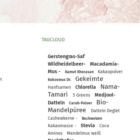
TAGCLOUD
Gerstengras-Saf
Wildheidelbeer-
Macadamia-
Mus -
Kakaopulver
Kamut Khorasan
Gekeimte
n
Kokosmus Dr.
Nama-
Chlorella
Hanfsamen
Tamari
Medjool-
5 Greens
Bio-
Datteln
Carob-Pulver
Mandelpüree
Datteln Deglet
Cashewkerne -
Buchweizen
Stevia
Kakaomasse -
Coco
Aminos
Mandelmus weiß