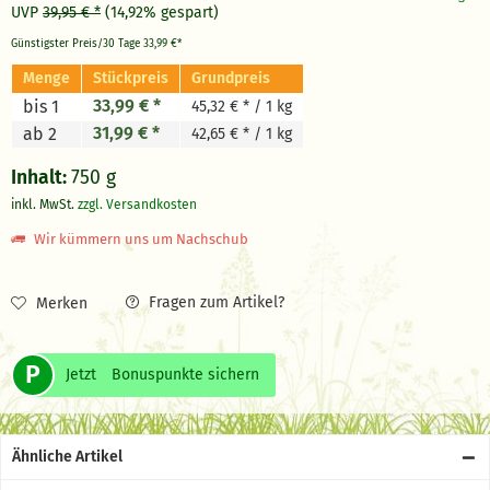
UVP
39,95 € *
(14,92% gespart)
Günstigster Preis/30 Tage
33,99 €*
Menge
Stückpreis
Grundpreis
33,99 € *
bis 1
45,32 € * / 1 kg
31,99 € *
ab 2
42,65 € * / 1 kg
Inhalt:
750 g
inkl. MwSt.
zzgl. Versandkosten
Wir kümmern uns um Nachschub
Fragen zum Artikel?
Merken
P
Jetzt
Bonuspunkte sichern
Ähnliche Artikel