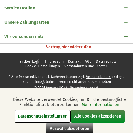
Service Hotline
Unsere Zahlungsarten
Wir versenden mit:
Vertrag hier widerrufen
Händler-Login
Impressum
Kontakt
AGB
Datenschutz
Cookie-Einstellungen
Versandarten und -Kosten
* Alle Preise inkl. gesetzl. Mehrwertsteuer zzgl.
Versandkosten
und ggf.
Nachnahmegebühren, wenn nicht anders beschrieben
© 2026 Vegaya UG (haftungsbeschränkt)
Diese Website verwendet Cookies, um Dir die bestmögliche
Aktiv
Funktionale
Funktionalität bieten zu können.
Mehr Informationen
Datenschutzeinstellungen
Alle Cookies akzeptieren
Aktiv
Marketing
Auswahl akzeptieren