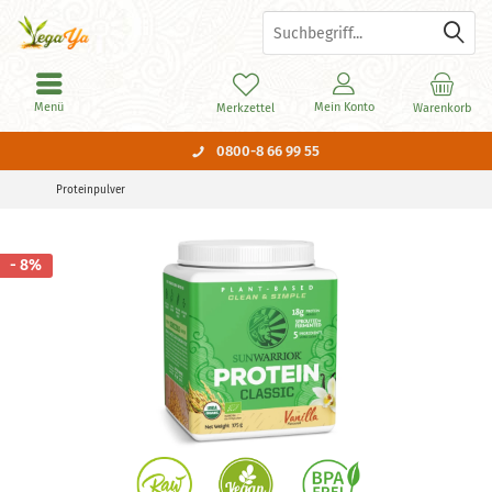
Menü
Mein Konto
Merkzettel
Warenkorb
0800-8 66 99 55
Proteinpulver
- 8%