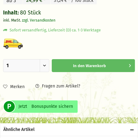
24,99 € *
ab 3
31,24 € * / 100 Stück
Inhalt:
80 Stück
inkl. MwSt.
zzgl. Versandkosten
Sofort versandfertig, Lieferzeit (D) ca. 1-3 Werktage
In den
Warenkorb
Fragen zum Artikel?
Merken
P
Jetzt
Bonuspunkte sichern
Ähnliche Artikel