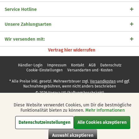
Service Hotline
Unsere Zahlungsarten
Wir versenden mit:
Vertrag hier widerrufen
Händler-Login
Impressum
Kontakt
AGB
Datenschutz
Cookie-Einstellungen
Versandarten und -Kosten
* Alle Preise inkl. gesetzl. Mehrwertsteuer zzgl.
Versandkosten
und ggf.
Nachnahmegebühren, wenn nicht anders beschrieben
© 2026 Vegaya UG (haftungsbeschränkt)
Diese Website verwendet Cookies, um Dir die bestmögliche
Aktiv
Funktionale
Funktionalität bieten zu können.
Mehr Informationen
Datenschutzeinstellungen
Alle Cookies akzeptieren
Aktiv
Marketing
Auswahl akzeptieren