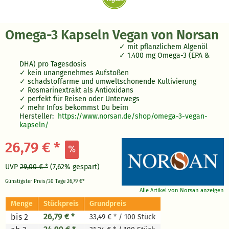
Omega-3 Kapseln Vegan von Norsan
mit pflanzlichem Algenöl
1.400 mg Omega-3 (EPA &
DHA) pro Tagesdosis
kein unangenehmes Aufstoßen
schadstoffarme und umweltschonende Kultivierung
Rosmarinextrakt als Antioxidans
perfekt für Reisen oder Unterwegs
mehr Infos bekommst Du beim
Hersteller:
https://www.norsan.de/shop/omega-3-vegan-
kapseln/
26,79 € *
UVP
29,00 € *
(7,62% gespart)
Günstigster Preis/30 Tage
26,79 €*
Alle Artikel von Norsan anzeigen
Menge
Stückpreis
Grundpreis
26,79 € *
bis 2
33,49 € * / 100 Stück