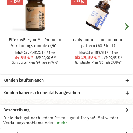
- 12%
- 25%
EffektivEnzyme® - Premium
daily biotic - human biotic
Verdauungskomplex (90...
pattern (60 Stück)
Inhalt
24 g
(1.457,92 € * / 1 kg)
Inhalt
26 g
(1.153,46 € * / 1 kg)
34,99 € *
ab 29,99 € *
UVP
39,90 € *
UVP
39,95 € *
Günstigster Preis/30 Tage 34,99 €*
Günstigster Preis/30 Tage 29,99 €*
Kunden kauften auch
Kunden haben sich ebenfalls angesehen
Beschreibung
Fühle dich gut nach jedem Essen. I gut it for you! Mal wieder
Verdauungsprobleme oder...
mehr