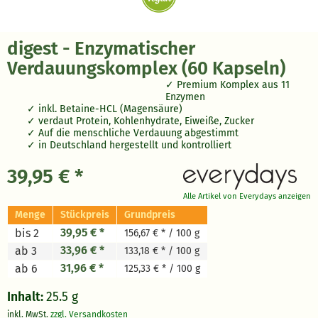
digest - Enzymatischer
Verdauungskomplex (60 Kapseln)
Premium Komplex aus 11
Enzymen
inkl. Betaine-HCL (Magensäure)
verdaut Protein, Kohlenhydrate, Eiweiße, Zucker
Auf die menschliche Verdauung abgestimmt
in Deutschland hergestellt und kontrolliert
39,95 € *
Alle Artikel von Everydays anzeigen
Menge
Stückpreis
Grundpreis
39,95 € *
bis 2
156,67 € * / 100 g
33,96 € *
ab 3
133,18 € * / 100 g
31,96 € *
ab 6
125,33 € * / 100 g
Inhalt:
25.5 g
inkl. MwSt.
zzgl. Versandkosten