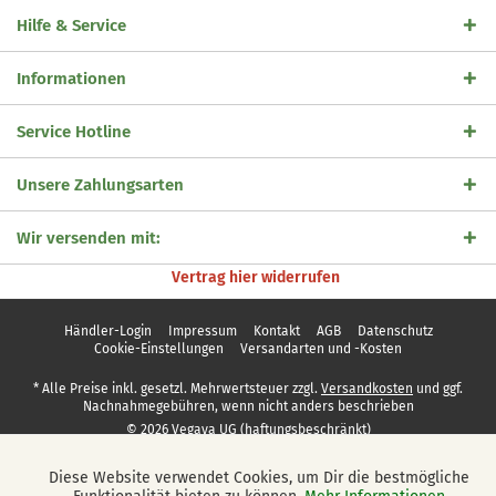
Hilfe & Service
Informationen
Service Hotline
Unsere Zahlungsarten
Wir versenden mit:
Vertrag hier widerrufen
Händler-Login
Impressum
Kontakt
AGB
Datenschutz
Cookie-Einstellungen
Versandarten und -Kosten
* Alle Preise inkl. gesetzl. Mehrwertsteuer zzgl.
Versandkosten
und ggf.
Nachnahmegebühren, wenn nicht anders beschrieben
© 2026 Vegaya UG (haftungsbeschränkt)
Diese Website verwendet Cookies, um Dir die bestmögliche
Aktiv
Funktionale