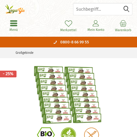
Menü
Mein Konto
Merkzettel
Warenkorb
0800-8 66 99 55
Großgebinde
- 25%