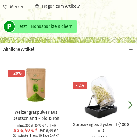
Fragen zum Artikel?
Merken
P
Jetzt
Bonuspunkte sichern
Ähnliche Artikel
- 28%
- 2%
Weizengraspulver aus
Deutschland - bio & roh
Sprossenglas System I (1000
Inhalt
250 g
(25,96 € * / 1 kg)
ab 6,49 € *
ml)
UVP
8,99 € *
Günstigster Preis/30 Tage 6,49 €*