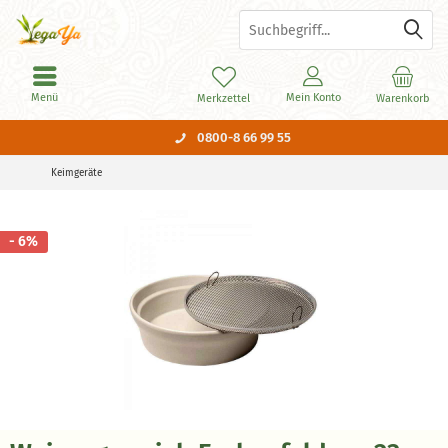
Menü
Mein Konto
Merkzettel
Warenkorb
0800-8 66 99 55
Keimgeräte
- 6%