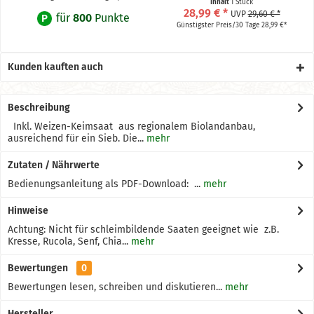
Inhalt
1 Stück
28,99 € *
UVP
29,60 € *
für
800
Punkte
P
Günstigster Preis/30 Tage 28,99 €*
Kunden kauften auch
Beschreibung
Inkl. Weizen-Keimsaat aus regionalem Biolandanbau,
ausreichend für ein Sieb. Die...
mehr
Zutaten / Nährwerte
Bedienungsanleitung als PDF-Download: ...
mehr
Hinweise
Achtung: Nicht für schleimbildende Saaten geeignet wie z.B.
Kresse, Rucola, Senf, Chia...
mehr
Bewertungen
0
Bewertungen lesen, schreiben und diskutieren...
mehr
Hersteller