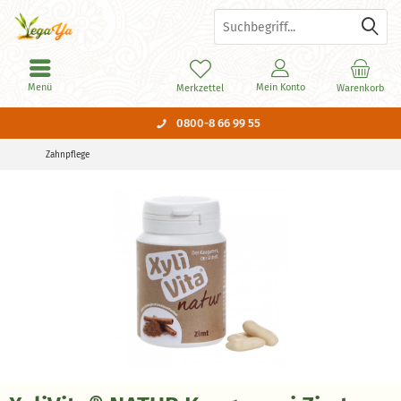
Menü
Mein Konto
Merkzettel
Warenkorb
0800-8 66 99 55
Zahnpflege