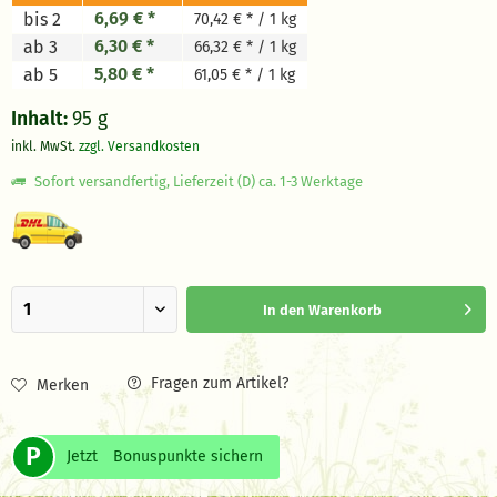
6,69 € *
bis 2
70,42 € * / 1 kg
6,30 € *
ab 3
66,32 € * / 1 kg
5,80 € *
ab 5
61,05 € * / 1 kg
Inhalt:
95 g
inkl. MwSt.
zzgl. Versandkosten
Sofort versandfertig, Lieferzeit (D) ca. 1-3 Werktage
In den
Warenkorb
Fragen zum Artikel?
Merken
P
Jetzt
Bonuspunkte sichern