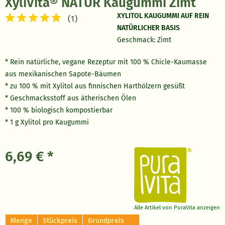
XyliVita® NATUR Kaugummi Zimt
XYLITOL KAUGUMMI AUF REIN
(
1
)
NATÜRLICHER BASIS
Geschmack: Zimt
* Rein natürliche, vegane Rezeptur mit 100 % Chicle-Kaumasse
aus mexikanischen Sapote-Bäumen
* zu 100 % mit Xylitol aus finnischen Harthölzern gesüßt
* Geschmacksstoff aus ätherischen Ölen
* 100 % biologisch kompostierbar
* 1 g Xylitol pro Kaugummi
6,69 € *
Alle Artikel von PuraVita anzeigen
Menge
Stückpreis
Grundpreis