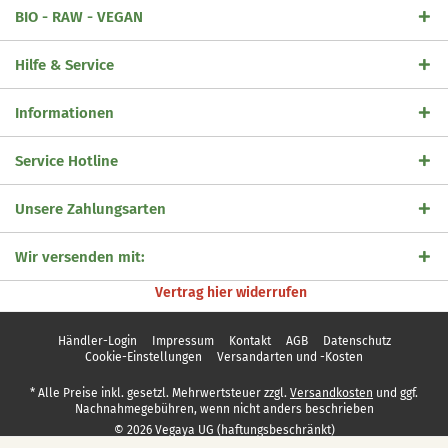
BIO - RAW - VEGAN
Hilfe & Service
Informationen
Service Hotline
Unsere Zahlungsarten
Wir versenden mit:
Vertrag hier widerrufen
Händler-Login
Impressum
Kontakt
AGB
Datenschutz
Cookie-Einstellungen
Versandarten und -Kosten
* Alle Preise inkl. gesetzl. Mehrwertsteuer zzgl.
Versandkosten
und ggf.
Nachnahmegebühren, wenn nicht anders beschrieben
© 2026 Vegaya UG (haftungsbeschränkt)