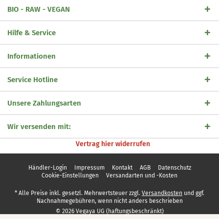
BIO - RAW - VEGAN
Hilfe & Service
Informationen
Service Hotline
Unsere Zahlungsarten
Wir versenden mit:
Vertrag hier widerrufen
Händler-Login
Impressum
Kontakt
AGB
Datenschutz
Cookie-Einstellungen
Versandarten und -Kosten
* Alle Preise inkl. gesetzl. Mehrwertsteuer zzgl.
Versandkosten
und ggf.
Nachnahmegebühren, wenn nicht anders beschrieben
© 2026 Vegaya UG (haftungsbeschränkt)