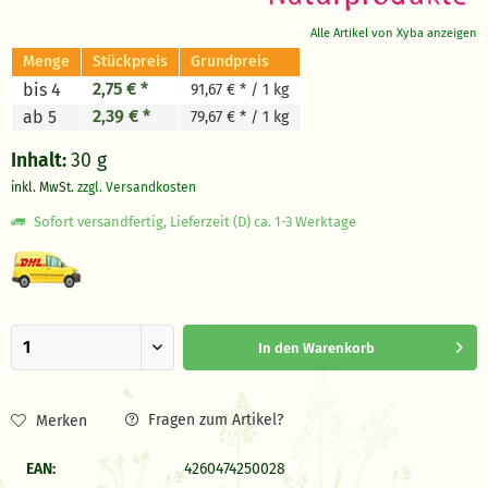
Alle Artikel von Xyba anzeigen
Menge
Stückpreis
Grundpreis
2,75 € *
bis 4
91,67 € * / 1 kg
2,39 € *
ab 5
79,67 € * / 1 kg
Inhalt:
30 g
inkl. MwSt.
zzgl. Versandkosten
Sofort versandfertig, Lieferzeit (D) ca. 1-3 Werktage
In den
Warenkorb
Fragen zum Artikel?
Merken
EAN:
4260474250028