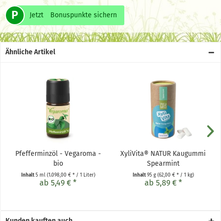
P
Jetzt
Bonuspunkte sichern
Ähnliche Artikel
Pfefferminzöl - Vegaroma -
XyliVita® NATUR Kaugummi
bio
Spearmint
Inhalt
5 ml
(1.098,00 € * / 1 Liter)
Inhalt
95 g
(62,00 € * / 1 kg)
ab 5,49 € *
ab 5,89 € *
Kunden kauften auch