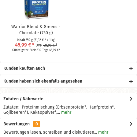
Warrior Blend & Greens -
Chocolate (750 g)
Inhalt
750 g
(61,32 € * / 1 kg)
45,99 € *
UVP
48,95 € *
Günstigster Preis/30 Tage 45,99 €*
Kunden kauften auch
Kunden haben sich ebenfalls angesehen
Zutaten / Nährwerte
Zutaten: Proteinmischung (Erbsenprotein*, Hanfprotein*,
Gojibeeren*), Kakaopulver*,...
mehr
Bewertungen
0
Bewertungen lesen, schreiben und diskutieren...
mehr