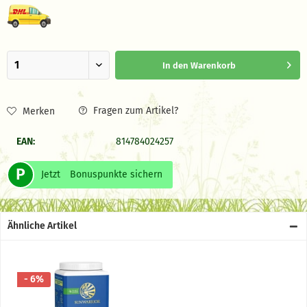
In den
Warenkorb
Fragen zum Artikel?
Merken
EAN:
814784024257
P
Jetzt
Bonuspunkte sichern
Ähnliche Artikel
- 6%