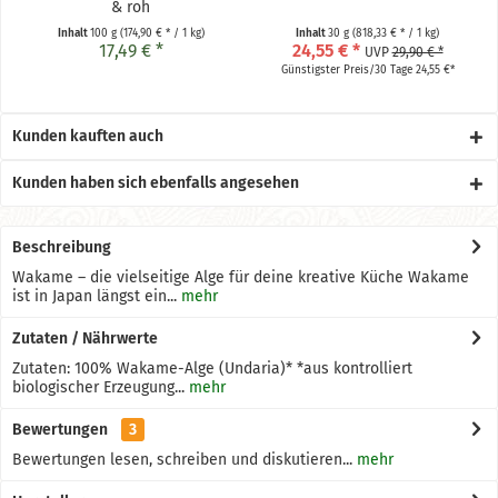
& roh
Inhalt
100 g
(174,90 € * / 1 kg)
Inhalt
30 g
(818,33 € * / 1 kg)
17,49 € *
24,55 € *
UVP
29,90 € *
Günstigster Preis/30 Tage 24,55 €*
Kunden kauften auch
Kunden haben sich ebenfalls angesehen
Beschreibung
Wakame – die vielseitige Alge für deine kreative Küche Wakame
ist in Japan längst ein...
mehr
Zutaten / Nährwerte
Zutaten: 100% Wakame-Alge (Undaria)* *aus kontrolliert
biologischer Erzeugung...
mehr
Bewertungen
3
Bewertungen lesen, schreiben und diskutieren...
mehr