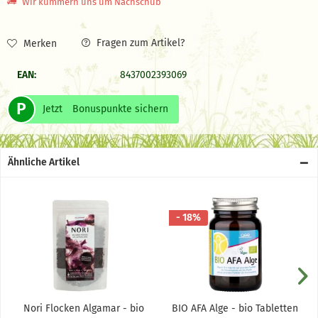
Wir kümmern uns um Nachschub
Fragen zum Artikel?
Merken
EAN:
8437002393069
P
Jetzt
Bonuspunkte sichern
Ähnliche Artikel
- 18%
Nori Flocken Algamar - bio
BIO AFA Alge - bio Tabletten