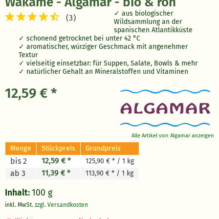
Wakame - Algamar - bio & roh
aus biologischer
(
3
)
Wildsammlung an der
spanischen Atlantikküste
schonend getrocknet bei unter 42 °C
aromatischer, würziger Geschmack mit angenehmer
Textur
vielseitig einsetzbar: für Suppen, Salate, Bowls & mehr
natürlicher Gehalt an Mineralstoffen und Vitaminen
12,59 € *
Alle Artikel von Algamar anzeigen
Menge
Stückpreis
Grundpreis
12,59 € *
bis 2
125,90 € * / 1 kg
11,39 € *
ab 3
113,90 € * / 1 kg
Inhalt:
100 g
inkl. MwSt.
zzgl. Versandkosten