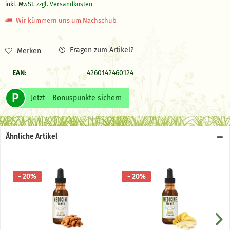
inkl. MwSt.
zzgl. Versandkosten
Wir kümmern uns um Nachschub
Fragen zum Artikel?
Merken
EAN:
4260142460124
P
Jetzt
Bonuspunkte sichern
Ähnliche Artikel
- 20%
- 20%