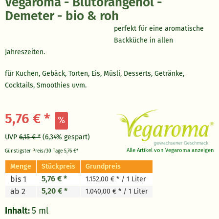
Vegaroma - Blutorangenöl -
Demeter - bio & roh
perfekt für eine aromatische
Backküche in allen
Jahreszeiten.
für Kuchen, Gebäck, Torten, Eis, Müsli, Desserts, Getränke,
Cocktails, Smoothies uvm.
5,76 € *
UVP
6,15 € *
(6,34% gespart)
Alle Artikel von Vegaroma anzeigen
Günstigster Preis/30 Tage
5,76 €*
Menge
Stückpreis
Grundpreis
5,76 € *
bis 1
1.152,00 € * / 1 Liter
5,20 € *
ab 2
1.040,00 € * / 1 Liter
Inhalt:
5 ml