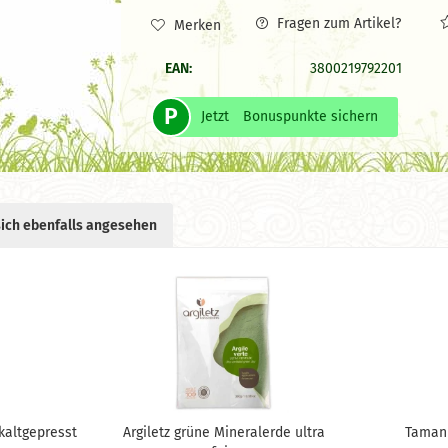
Fragen zum Artikel?
Merken
EAN:
3800219792201
P
Jetzt
Bonuspunkte sichern
ich ebenfalls angesehen
kaltgepresst
Argiletz grüne Mineralerde ultra
Tamanu