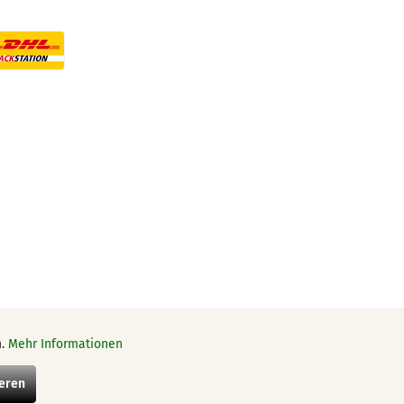
n.
Mehr Informationen
Aktiv
t anders beschrieben
eren
Aktiv