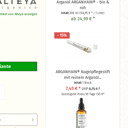
Arganöl ARGANHAIN® - bio &
roh
Inhalt
200 ml
(124,95 € * / 1 Liter)
Artikel von Alteya anzeigen
ab 24,99 € *
- 15%
riante
ARGANHAIN® Nagelpflegestift
mit reinem Arganöl...
Inhalt
1 Stück
7,45 € *
UVP
8,75 € *
Günstigster Preis/30 Tage 7,45 €*
b