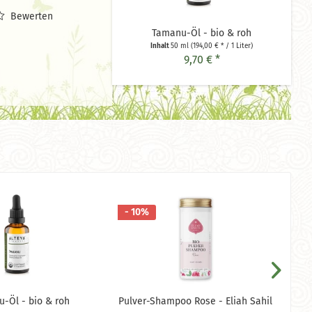
Bewerten
Tamanu-Öl - bio & roh
Inhalt
50 ml
(194,00 € * / 1 Liter)
9,70 € *
- 10%
-Öl - bio & roh
Pulver-Shampoo Rose - Eliah Sahil
Man