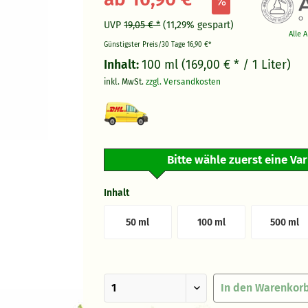
UVP
19,05 € *
(11,29% gespart)
Alle 
Günstigster Preis/30 Tage
16,90 €*
Inhalt:
100 ml (169,00 € * / 1 Liter)
inkl. MwSt.
zzgl. Versandkosten
Bitte wähle zuerst eine Va
Inhalt
50 ml
100 ml
500 ml
In den
Warenkor