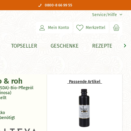
0800-8 66 99 55
Service/Hilfe
Mein Konto
Merkzettel
TOPSELLER
GESCHENKE
REZEPTE
H

o & roh
Passende Artikel
USDA)-Bio-Pflegeöl
inosa)
ellt
kko
benötigt