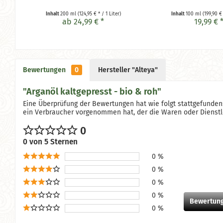
Inhalt
200 ml
(124,95 € * / 1 Liter)
Inhalt
100 ml
(199,90 € 
ab 24,99 € *
19,99 € 
Bewertungen
0
Hersteller "Alteya"
"Arganöl kaltgepresst - bio & roh"
Eine Überprüfung der Bewertungen hat wie folgt stattgefunden:
ein Verbraucher vorgenommen hat, der die Waren oder Dienstlei
0
0 von 5 Sternen
0 %
0 %
0 %
0 %
Bewertung
0 %