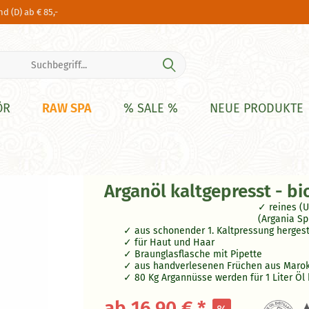
d (D) ab € 85,-
RAW SPA
ÖR
% SALE %
NEUE PRODUKTE
Arganöl kaltgepresst - bi
reines (
(Argania Sp
aus schonender 1. Kaltpressung hergest
für Haut und Haar
Braunglasflasche mit Pipette
aus handverlesenen Früchen aus Maro
80 Kg Argannüsse werden für 1 Liter Öl 
ab 16,90 € *