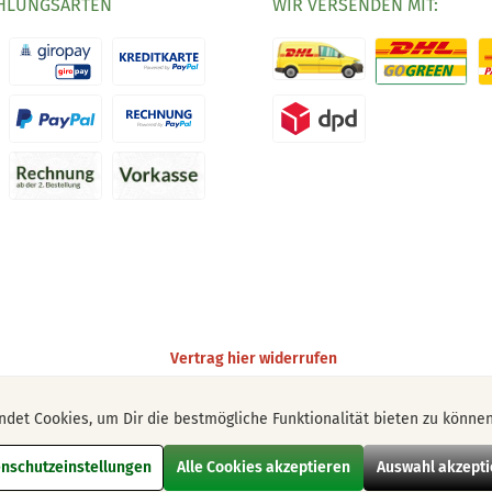
HLUNGSARTEN
WIR VERSENDEN MIT:
Vertrag hier widerrufen
det Cookies, um Dir die bestmögliche Funktionalität bieten zu könne
setzl. Mehrwertsteuer zzgl.
Versandkosten
und ggf. Nachnahmegebühren, wenn nich
© 2026 Vegaya UG (haftungsbeschränkt)
nschutzeinstellungen
Alle Cookies akzeptieren
Auswahl akzepti