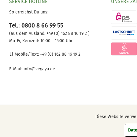
SERVICE HOTLINE
UNSERE ZA
So erreichst Du uns:
Tel.: 0800 8 66 99 55
(aus dem Ausland:
+49 (0) 162 88 16 19 2 )
Mo-Fr, Kernzeit: 10:00 - 15:00 Uhr
Mobile/Text: +49 (0) 162 88 16 19 2
E-Mail:
info@vegaya.de
Diese Website verwen
Funktionale
* Alle Preise inkl. ge
Date
Marketing