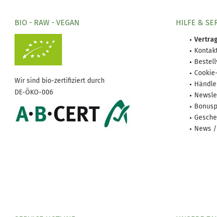
BIO - RAW - VEGAN
HILFE & SE
Vertrag
Kontak
Bestel
Cookie
Wir sind bio-zertifiziert durch
Händle
DE-ÖKO-006
Newsle
Bonusp
Gesche
News /