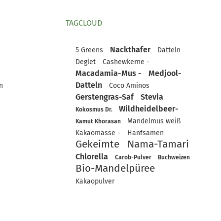
TAGCLOUD
Nackthafer
5 Greens
Datteln
Deglet
Cashewkerne -
Macadamia-Mus -
Medjool-
Datteln
n
Coco Aminos
Gerstengras-Saf
Stevia
Wildheidelbeer-
Kokosmus Dr.
Mandelmus weiß
Kamut Khorasan
Kakaomasse -
Hanfsamen
Gekeimte
Nama-Tamari
Chlorella
Carob-Pulver
Buchweizen
Bio-Mandelpüree
Kakaopulver