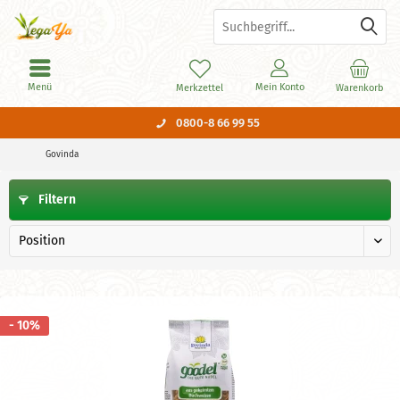
Menü
Mein Konto
Merkzettel
Warenkorb
0800-8 66 99 55
Govinda
Filtern
- 10%