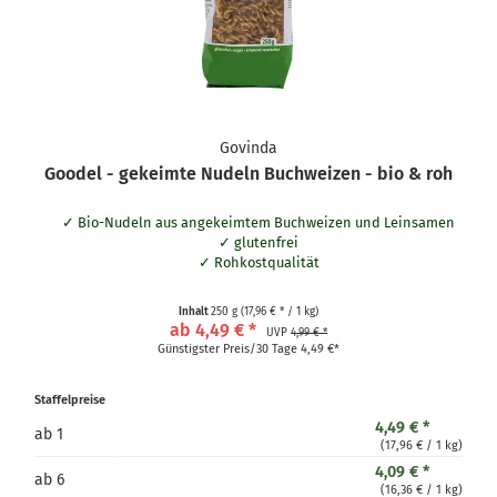
Govinda
Goodel - gekeimte Nudeln Buchweizen - bio & roh
Bio-Nudeln aus angekeimtem Buchweizen und Leinsamen
glutenfrei
Rohkostqualität
Inhalt
250 g
(17,96 € * / 1 kg)
ab 4,49 € *
UVP
4,99 € *
Günstigster Preis/30 Tage 4,49 €*
Staffelpreise
4,49 € *
ab
1
(17,96 € / 1 kg)
4,09 € *
ab
6
(16,36 € / 1 kg)